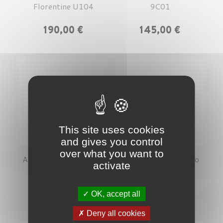
Florentine U104
9C01
Prix
Prix
190,00 €
145,00 €
This site uses cookies
and gives you control
over what you want to
Anne et Valentin Nuuk
Anne et Valentin Hiro
activate
9C03
8C22
Prix
Prix
145,00 €
175,00 €
OK, accept all
Deny all cookies