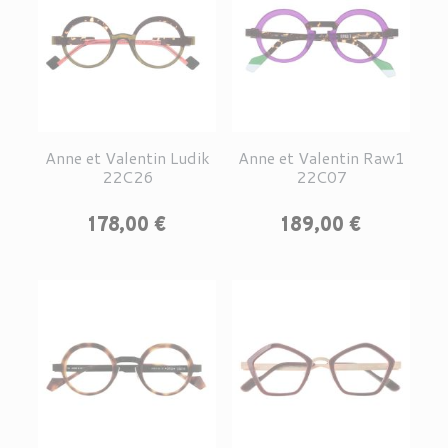
Anne et Valentin Ludik
Anne et Valentin Raw1
22C26
22C07
Prix
Prix
178,00 €
189,00 €