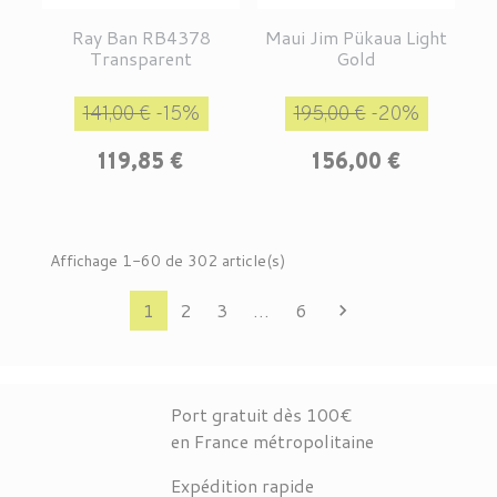
Ray Ban RB4378
Maui Jim Pükaua Light
Transparent
Gold
Prix de base
Prix
Prix de base
Prix
141,00 €
-15%
195,00 €
-20%
119,85 €
156,00 €
Affichage 1-60 de 302 article(s)
Suivant
1
2
3
…
6

Port gratuit dès 100€
en France métropolitaine
Expédition rapide