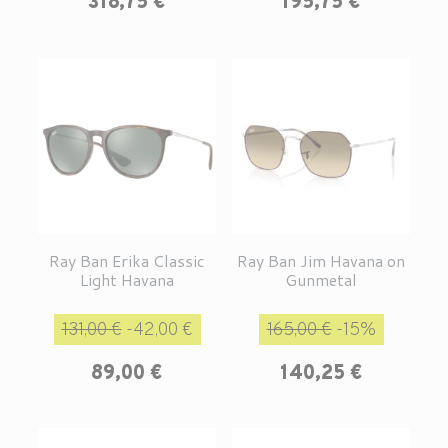
318,75 €
195,75 €
Ray Ban Erika Classic
Ray Ban Jim Havana on
Light Havana
Gunmetal
Prix de base
Prix
Prix de base
Prix
131,00 €
-42,00 €
165,00 €
-15%
89,00 €
140,25 €