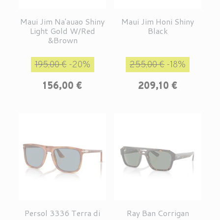
Maui Jim Na'auao Shiny
Maui Jim Honi Shiny
Light Gold W/Red
Black
&Brown
Prix de base
Prix
Prix de base
Prix
195,00 €
-20%
255,00 €
-18%
156,00 €
209,10 €
Persol 3336 Terra di
Ray Ban Corrigan