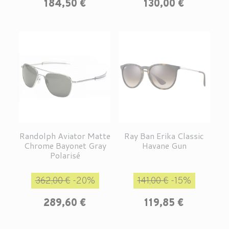
Prix
184,50 €
130,00 €
Randolph Aviator Matte
Ray Ban Erika Classic
Chrome Bayonet Gray
Havane Gun
Polarisé
Prix de base
Prix
Prix de base
Prix
362,00 €
-20%
141,00 €
-15%
289,60 €
119,85 €