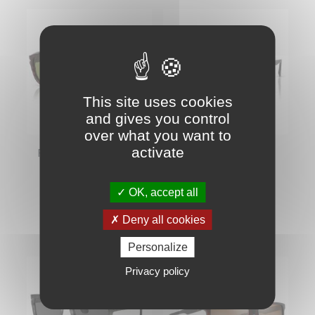
This site uses cookies
and gives you control
over what you want to
activate
Persol 0060 Havana
Persol 3152
Transparent Grey
Polarisé
Prix de base
Prix
425,00 €
-25%
OK, accept all
Prix
318,75 €
252,00 €
Deny all cookies
Personalize
Privacy policy