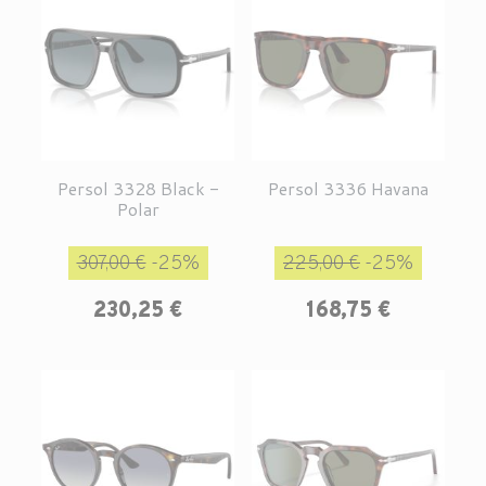
Persol 3328 Black -
Persol 3336 Havana
Polar
Prix de base
Prix
Prix de base
Prix
307,00 €
-25%
225,00 €
-25%
230,25 €
168,75 €