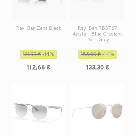
Ray-Ban Zena Black
Ray-Ban RB3767
Arista - Blue Gradient
Dark Grey
Prix de base
Prix
Prix de base
Prix
131,00 €
-14%
155,00 €
-14%
112,66 €
133,30 €