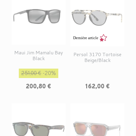
Dernière article
Maui Jim Mamalu Bay
Persol 3170 Tortoise
Black
Beige/Black
Prix de base
Prix
251,00 €
-20%
Prix
200,80 €
162,00 €