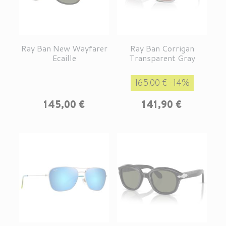
Ray Ban New Wayfarer
Ray Ban Corrigan
Ecaille
Transparent Gray
Prix de base
Prix
165,00 €
-14%
Prix
145,00 €
141,90 €