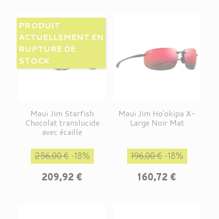
PRODUIT
ACTUELLEMENT EN
RUPTURE DE
STOCK
Maui Jim Starfish
Maui Jim Ho'okipa X-
Chocolat translucide
Large Noir Mat
avec écaille
Prix de base
Prix
Prix de base
Prix
256,00 €
-18%
196,00 €
-18%
209,92 €
160,72 €