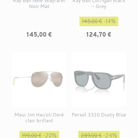
Ray Ban New Wayfarer
Ray Ban Corrigan Black
Noir Mat
- Grey
Prix de base
Prix
145,00 €
-14%
Prix
145,00 €
124,70 €
Maui Jim Hau'oli Doré
Persol 3310 Dusty Blue
clair brillant
Prix de base
Prix
Prix de base
Prix
195,00 €
-20%
289,00 €
-24%