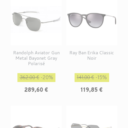
Randolph Aviator Gun
Ray Ban Erika Classic
Metal Bayonet Gray
Noir
Polarisé
Prix de base
Prix
Prix de base
Prix
362,00 €
-20%
141,00 €
-15%
289,60 €
119,85 €