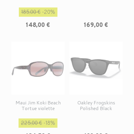
Prix de base
Prix
185,00 €
-20%
Prix
148,00 €
169,00 €
Maui Jim Koki Beach
Oakley Frogskins
Tortue violette
Polished Black
Prix de base
Prix
225,00 €
-18%