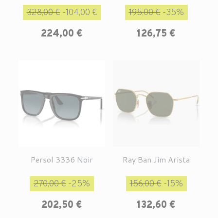
Prix de base
Prix
Prix de base
Prix
328,00 €
-104,00 €
195,00 €
-35%
224,00 €
126,75 €
Persol 3336 Noir
Ray Ban Jim Arista
Prix de base
Prix
Prix de base
Prix
270,00 €
-25%
156,00 €
-15%
202,50 €
132,60 €