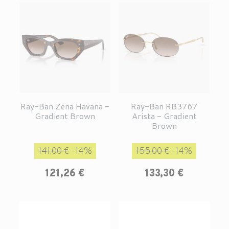
Ray-Ban Zena Havana -
Ray-Ban RB3767
Gradient Brown
Arista - Gradient
Brown
Prix de base
Prix
Prix de base
Prix
141,00 €
-14%
155,00 €
-14%
121,26 €
133,30 €