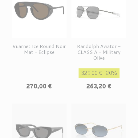
Vuarnet Ice Round Noir
Randolph Aviator -
Mat - Eclipse
CLASS A - Military
Olive
Prix de base
Prix
329,00 €
-20%
Prix
270,00 €
263,20 €