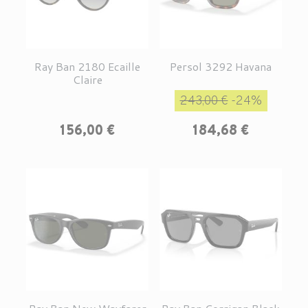
Ray Ban 2180 Ecaille
Persol 3292 Havana
Claire
Prix de base
Prix
243,00 €
-24%
Prix
156,00 €
184,68 €