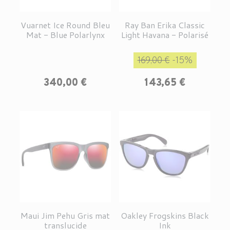
Vuarnet Ice Round Bleu
Ray Ban Erika Classic
Mat - Blue Polarlynx
Light Havana - Polarisé
Prix de base
Prix
169,00 €
-15%
Prix
340,00 €
143,65 €
Maui Jim Pehu Gris mat
Oakley Frogskins Black
translucide
Ink