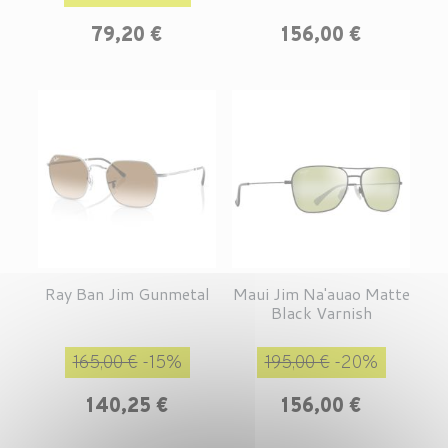
Prix
79,20 €
156,00 €
Ray Ban Jim Gunmetal
Maui Jim Na'auao Matte
Black Varnish
Prix de base
Prix
Prix de base
Prix
165,00 €
-15%
195,00 €
-20%
140,25 €
156,00 €