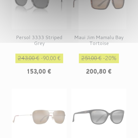
Persol 3333 Striped
Maui Jim Mamalu Bay
Grey
Tortoise
Prix de base
Prix
Prix de base
Prix
243,00 €
-90,00 €
251,00 €
-20%
153,00 €
200,80 €