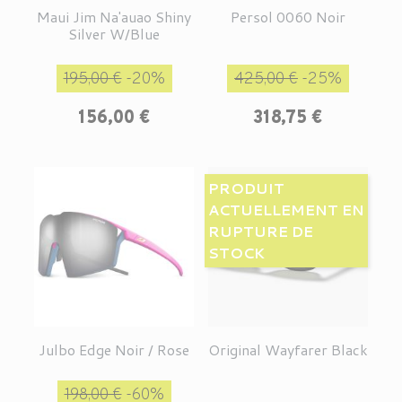
Maui Jim Na'auao Shiny
Persol 0060 Noir
Silver W/Blue
Prix de base
Prix
Prix de base
Prix
195,00 €
-20%
425,00 €
-25%
156,00 €
318,75 €
PRODUIT
ACTUELLEMENT EN
RUPTURE DE
STOCK
Julbo Edge Noir / Rose
Original Wayfarer Black
Prix de base
Prix
198,00 €
-60%