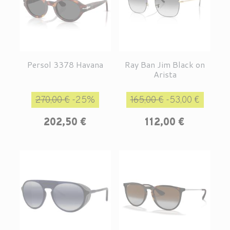
Persol 3378 Havana
Ray Ban Jim Black on
Arista
Prix de base
Prix
Prix de base
Prix
270,00 €
-25%
165,00 €
-53,00 €
202,50 €
112,00 €