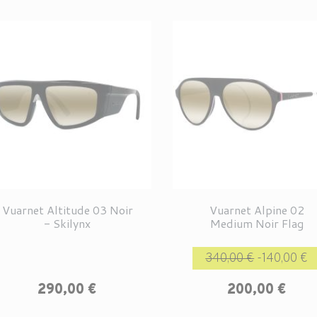
Vuarnet Altitude 03 Noir
Vuarnet Alpine 02
- Skilynx
Medium Noir Flag
Prix de base
340,00 €
-140,00 €
Prix
290,00 €
200,00 €