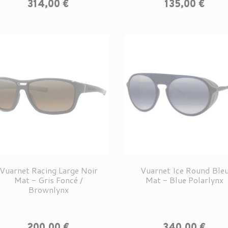
314,00 €
135,00 €
Vuarnet Racing Large Noir
Vuarnet Ice Round Ble
Mat - Gris Foncé /
Mat - Blue Polarlynx
Brownlynx
Prix
Prix
200,00 €
340,00 €