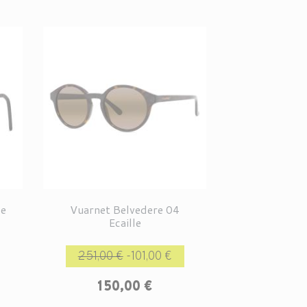
le
Vuarnet Belvedere 04
Ecaille
Prix de base
Prix
251,00 €
-101,00 €
150,00 €