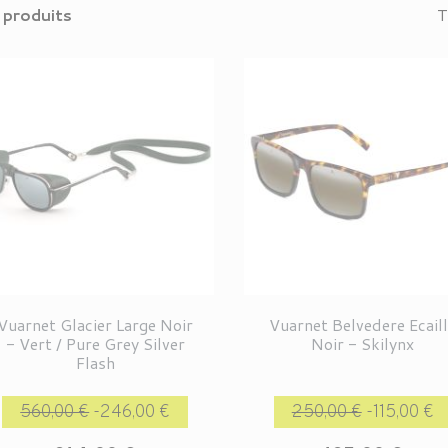
 produits
T
Vuarnet Glacier Large Noir
Vuarnet Belvedere Ecail
- Vert / Pure Grey Silver
Noir - Skilynx
Flash
Prix de base
Prix
Prix de base
560,00 €
-246,00 €
250,00 €
-115,00 €