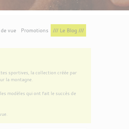
 de vue
Promotions
/// Le Blog ///
TIN
RES
S
INTAGE
L.A.EYEWORKS
CONNECTÉ
POLARISÉS
AVIATEUR
VAVA EYEWEAR
IRRÉGULIÈRE
es sportives, la collection créée par
our la montagne.
les modèles qui ont fait le succès de
vue.