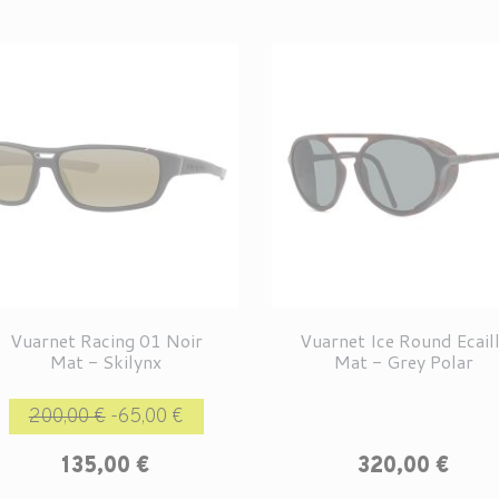
Vuarnet Racing 01 Noir
Vuarnet Ice Round Ecail
Mat - Skilynx
Mat - Grey Polar
Prix de base
Prix
200,00 €
-65,00 €
Prix
135,00 €
320,00 €