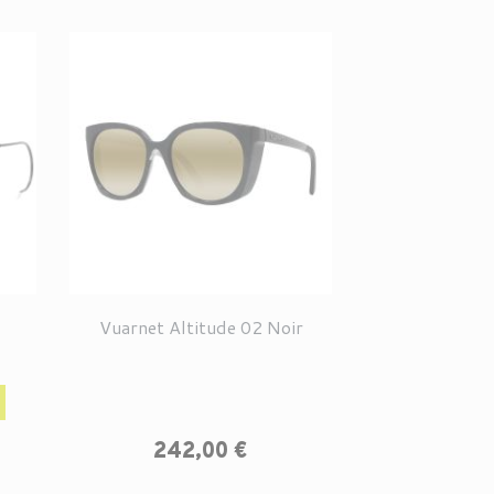
Vuarnet Altitude 02 Noir
Prix
Prix
242,00 €