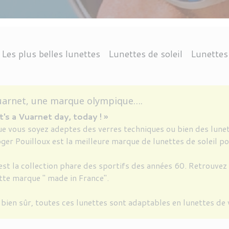
Les plus belles lunettes
Lunettes de soleil
Lunettes
CTION 3
ANGLE
DOLPH
THIERRY LASRY
THEO EYEWEAR
CONDUITE
OCTOGONALE
RAY-BAN
PROTECTION INFÉRIEURE À 3
NAUTISME
CHROME HEARTS
KIRK AND KIRK
VUARNET
CARRÉE
MONTAGNE
ARRONDIE
JEAN NOUVEL
ANNE & VALEN
ACCESSOI
LOISIR
V
uarnet, une marque olympique….
It's a Vuarnet day, today ! »
e vous soyez adeptes des verres techniques ou bien des lunett
ger Pouilloux est la meilleure marque de lunettes de soleil p
est la collection phare des sportifs des années 60. Retrouvez 
tte marque " made in France".
 bien sûr, toutes ces lunettes sont adaptables en lunettes de 