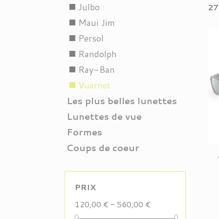
Julbo
stop
27
Maui Jim
stop
Persol
stop
Randolph
stop
Ray-Ban
stop
Vuarnet
stop
Les plus belles lunettes
Lunettes de vue
Formes
Coups de coeur
PRIX
120,00 € - 560,00 €