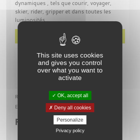
dynamiques , tels que courir, voyager,
skier, rider, gripper et dans toutes les
luminosités.
Détails du produit
This site uses cookies
and gives you control
over what you want to
activate
OK, accept all
Référence
VU40023U5426W
En stock
1 Produit
Deny all cookies
Personalize
Fiche technique
Privacy policy
Modèle