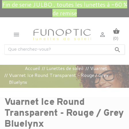
Fin de serie JULBO , toutes les lunettes à -60 %
de remise
shopping_basket


(0)

Accueil
Lunettes de soleil
Vuarnet
Vuarnet Ice Round Transparent - Rouge / Grey
Bluelynx
Vuarnet Ice Round
Transparent - Rouge / Grey
Bluelynx