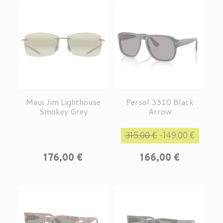
Maui Jim Lighthouse
Persol 3310 Black
Smokey Grey
Arrow
Prix de base
Prix
315,00 €
-149,00 €
Prix
176,00 €
166,00 €