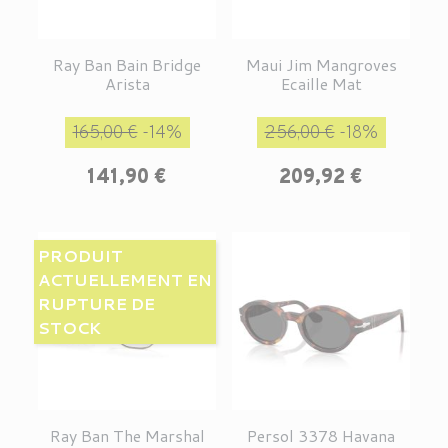
Ray Ban Bain Bridge
Maui Jim Mangroves
Arista
Ecaille Mat
Prix de base
Prix
Prix de base
Prix
165,00 €
-14%
256,00 €
-18%
141,90 €
209,92 €
PRODUIT
ACTUELLEMENT EN
RUPTURE DE
STOCK
Ray Ban The Marshal
Persol 3378 Havana