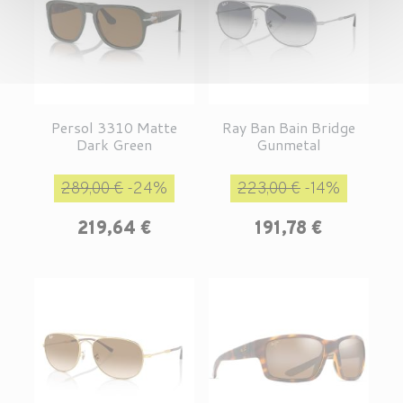
Persol 3310 Matte
Ray Ban Bain Bridge
Dark Green
Gunmetal
Prix de base
Prix
Prix de base
Prix
289,00 €
-24%
223,00 €
-14%
219,64 €
191,78 €