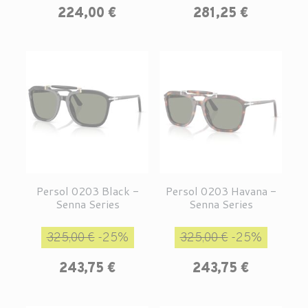
224,00 €
281,25 €
Persol 0203 Black -
Persol 0203 Havana -
Senna Series
Senna Series
Prix de base
Prix
Prix de base
Prix
325,00 €
-25%
325,00 €
-25%
243,75 €
243,75 €