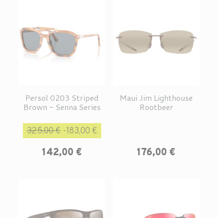
Persol 0203 Striped
Maui Jim Lighthouse
Brown - Senna Series
Rootbeer
Prix de base
Prix
325,00 €
-183,00 €
Prix
142,00 €
176,00 €