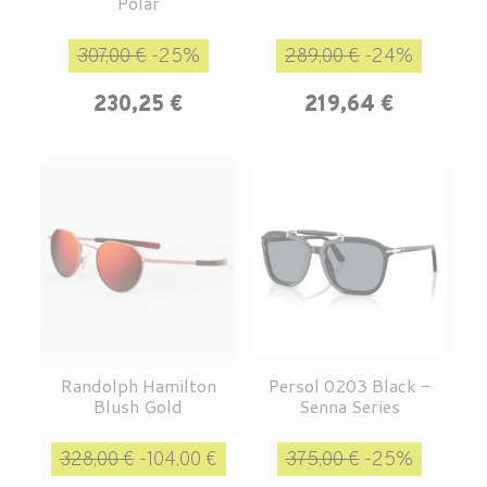
Polar
Prix de base
Prix
Prix de base
Prix
307,00 €
-25%
289,00 €
-24%
230,25 €
219,64 €
Randolph Hamilton
Persol 0203 Black -
Blush Gold
Senna Series
Prix de base
Prix
Prix de base
Prix
328,00 €
-104,00 €
375,00 €
-25%