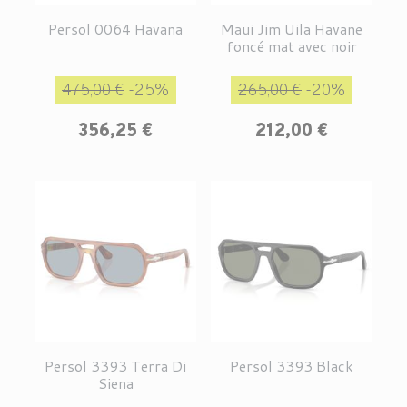
Persol 0064 Havana
Maui Jim Uila Havane
foncé mat avec noir
Prix de base
Prix
Prix de base
Prix
475,00 €
-25%
265,00 €
-20%
356,25 €
212,00 €
Persol 3393 Terra Di
Persol 3393 Black
Siena