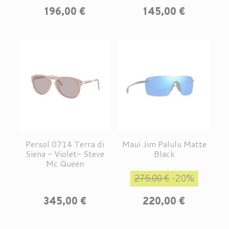
Prix
196,00 €
145,00 €
Persol 0714 Terra di
Maui Jim Palulu Matte
Siena - Violet- Steve
Black
Mc Queen
Prix de base
Prix
275,00 €
-20%
Prix
345,00 €
220,00 €