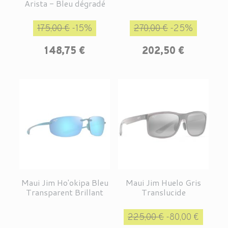
Arista - Bleu dégradé
Prix de base
Prix
Prix de base
Prix
175,00 €
-15%
270,00 €
-25%
148,75 €
202,50 €
Maui Jim Ho'okipa Bleu
Maui Jim Huelo Gris
Transparent Brillant
Translucide
Prix de base
Prix
225,00 €
-80,00 €