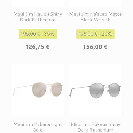
Maui Jim Hau'oli Shiny
Maui Jim Na'auao Matte
Dark Ruthenium
Black Varnish
Prix de base
Prix
Prix de base
Prix
195,00 €
-35%
195,00 €
-20%
126,75 €
156,00 €
Maui Jim Pükaua Light
Maui Jim Pükaua Shiny
Gold
Dark Ruthenium