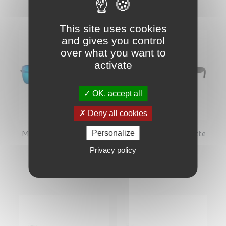
140,80 €
161,68 €
This site uses cookies
and gives you control
over what you want to
activate
OK, accept all
Deny all cookies
Maui Jim Ho'okipa Gris
Oakley Holbrook Matte
Personalize
Fumé Mat
Black Prizm
Privacy policy
Prix
Prix
196,00 €
152,00 €