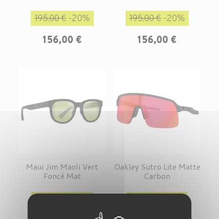
Prix de base
Prix
Prix de base
Prix
195,00 €
-20%
195,00 €
-20%
156,00 €
156,00 €
Maui Jim Maoli Vert
Oakley Sutro Lite Matte
Foncé Mat
Carbon
Prix de base
Prix
Prix de base
Prix
176,00 €
-20%
188,00 €
-14%