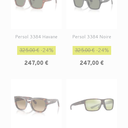
Persol 3384 Havane
Persol 3384 Noire
Prix de base
Prix
Prix de base
Prix
325,00 €
-24%
325,00 €
-24%
247,00 €
247,00 €