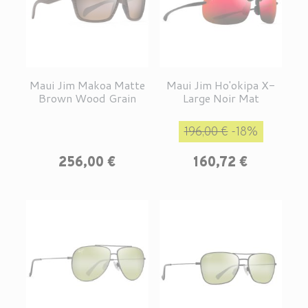
Maui Jim Makoa Matte
Maui Jim Ho'okipa X-
Brown Wood Grain
Large Noir Mat
Prix de base
Prix
196,00 €
-18%
Prix
256,00 €
160,72 €