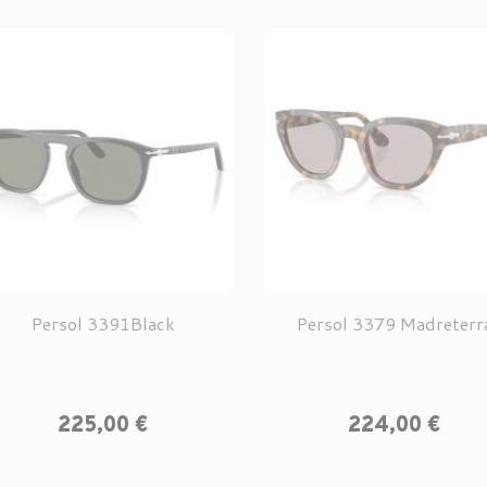
Persol 3391Black
Persol 3379 Madreterr
Prix
Prix
225,00 €
224,00 €