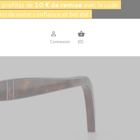
 profitez de
10 € de remise
avec le code :
rci de votre confiance et bel été !

shopping_basket
Connexion
(0)