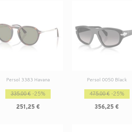
Persol 3383 Havana
Persol 0050 Black
Prix de base
Prix
Prix de base
P
335,00 €
-25%
475,00 €
-25%
251,25 €
356,25 €