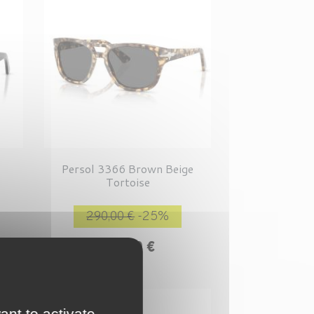
Persol 3366 Brown Beige
Tortoise
rix
Prix de base
Prix
290,00 €
-25%
217,50 €
ant to activate