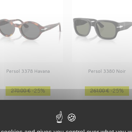
Persol 3378 Havana
Persol 3380 Noir
Prix de base
Prix
Prix de base
P
270,00 €
-25%
261,00 €
-25%
202,50 €
195,75 €
 cookies and gives you control over what you w