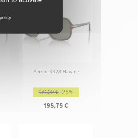
policy
Persol 3328 Havane
Prix
Prix de base
Prix
261,00 €
-25%
195,75 €