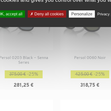
K, accept all
Deny all cookies
Personalize
Privacy 
Persol 0203 Black - Senna
Persol 0060 Noir
Series
Prix de base
Prix
Prix de base
375,00 €
-25%
425,00 €
-25%
281,25 €
318,75 €