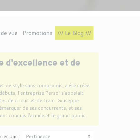
 de vue
Promotions
/// Le Blog ///
TIN
RES
S
INTAGE
L.A.EYEWORKS
CONNECTÉ
POLARISÉS
AVIATEUR
VAVA EYEWEAR
IRRÉGULIÈRE
e d'excellence et de
et de style sans compromis, a été créée
ébuts, l'entreprise
Persol
s'appelait
otes de circuit et de tram. Giuseppe
émarquer de ses concurrents, et ses
nt conquis l'armée et le grand public.
rier par :