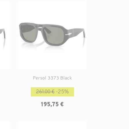
Persol 3373 Black
rix
Prix de base
Prix
261,00 €
-25%
195,75 €