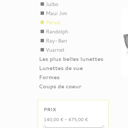
Julbo
stop
Maui Jim
stop
Persol
stop
Randolph
stop
Ray-Ban
stop
Vuarnet
stop
Les plus belles lunettes
Lunettes de vue
Formes
Coups de coeur
PRIX
140,00 € - 475,00 €