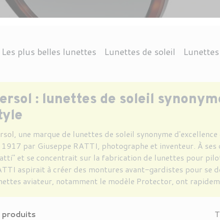
Les plus belles lunettes
Lunettes de soleil
Lunettes
CTION 3
ANGLE
DOLPH
THIERRY LASRY
THEO EYEWEAR
CONDUITE
OCTOGONALE
RAY-BAN
PROTECTION INFÉRIEURE À 3
NAUTISME
CHROME HEARTS
KIRK AND KIRK
VUARNET
CARRÉE
MONTAGNE
ARRONDIE
JEAN NOUVEL
ANNE & VALEN
ACCESSOI
LOISIR
V
ersol : lunettes de soleil synonym
tyle
rsol
, une marque de lunettes de soleil synonyme d'excellence 
 1917 par Giuseppe RATTI, photographe et inventeur. À ses d
atti" et se concentrait sur la fabrication de lunettes pour pil
TTI aspirait à créer des montures avant-gardistes pour se d
nettes aviateur, notamment le modèle Protector, ont rapideme
 produits
T