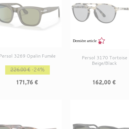
Dernière article
Persol 3269 Opalin Fumée
Persol 3170 Tortoise
Beige/Black
Prix de base
Prix
226,00 €
-24%
Prix
171,76 €
162,00 €