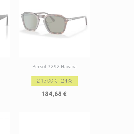
Persol 3292 Havana
rix
Prix de base
Prix
243,00 €
-24%
184,68 €