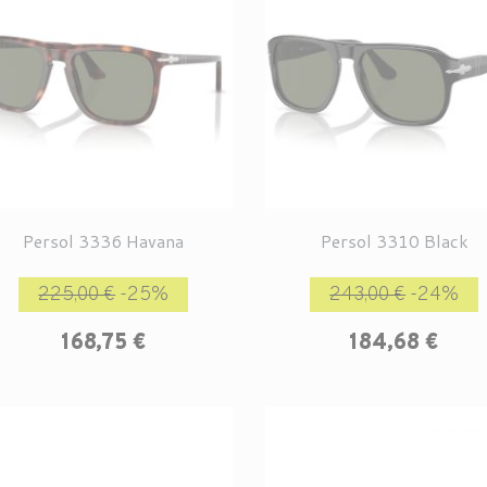
Persol 3336 Havana
Persol 3310 Black
Prix de base
Prix
Prix de base
P
225,00 €
-25%
243,00 €
-24%
168,75 €
184,68 €