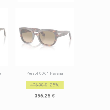
a
Persol 0064 Havana
Prix de base
Prix
475,00 €
-25%
356,25 €