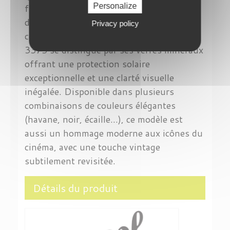
flèche argentée Persol sur les branches et
Personalize
du système breveté Meflecto assurant un
Privacy policy
confort personnalisé. Le modèle Vincent
3373 se distingue par ses verres minéraux
offrant une protection solaire
exceptionnelle et une clarté visuelle
inégalée. Disponible dans plusieurs
combinaisons de couleurs élégantes
(havane, noir, écaille…), ce modèle est
aussi un hommage moderne aux icônes du
cinéma, avec une touche vintage
subtilement revisitée.
Détails du produit