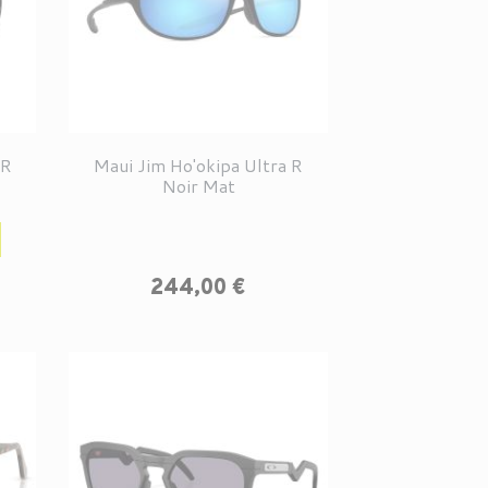
 R
Maui Jim Ho'okipa Ultra R
Noir Mat
Prix
Prix
244,00 €