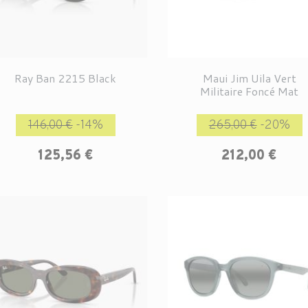
Ray Ban 2215 Black
Maui Jim Uila Vert
Militaire Foncé Mat
Prix de base
Prix
Prix de base
P
146,00 €
-14%
265,00 €
-20%
125,56 €
212,00 €