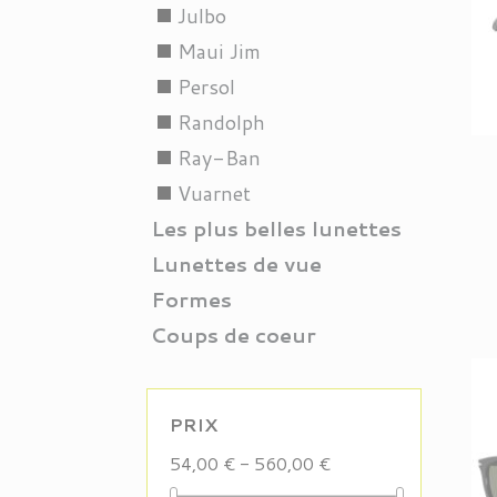
Julbo
stop
Maui Jim
stop
Persol
stop
Randolph
stop
Ray-Ban
stop
Vuarnet
stop
Les plus belles lunettes
Lunettes de vue
Formes
Coups de coeur
PRIX
54,00 € - 560,00 €