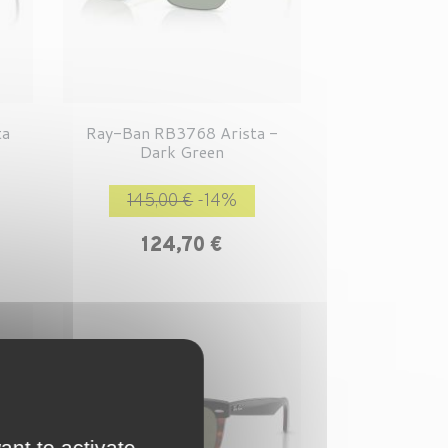
ta
Ray-Ban RB3768 Arista -
Dark Green
rix
Prix de base
Prix
145,00 €
-14%
124,70 €
ant to activate