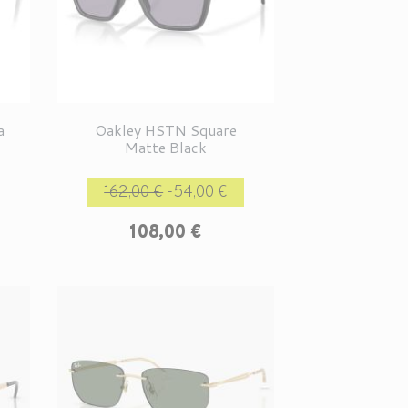
a
Oakley HSTN Square
Matte Black
Prix de base
Prix
162,00 €
-54,00 €
108,00 €