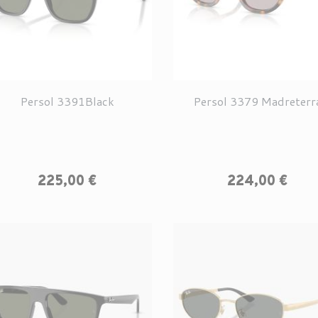
Persol 3391Black
Persol 3379 Madreterr
Prix
Prix
225,00 €
224,00 €