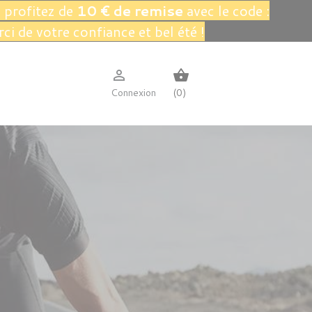
 profitez de
10 € de remise
avec le code :
rci de votre confiance et bel été !

shopping_basket
Connexion
(0)