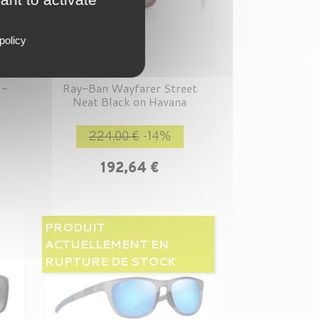
policy
 -
Ray-Ban Wayfarer Street
Neat Black on Havana
rix
Prix de base
Prix
224,00 €
-14%
192,64 €
PRODUIT
ACTUELLEMENT EN
RUPTURE DE STOCK