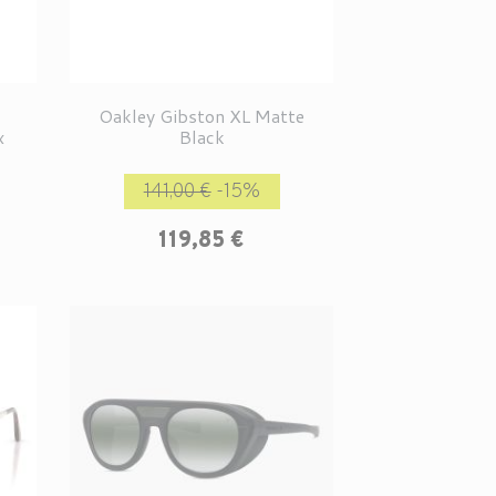
Oakley Gibston XL Matte
x
Black
Prix de base
Prix
141,00 €
-15%
119,85 €