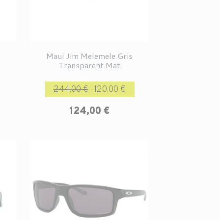
Maui Jim Melemele Gris
Transparent Mat
rix
Prix de base
Prix
244,00 €
-120,00 €
124,00 €