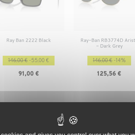
Ray Ban 2222 Black
Ray-Ban RB3774D Aris
- Dark Grey
Prix de base
Prix
Prix de base
P
146,00 €
-55,00 €
146,00 €
-14%
91,00 €
125,56 €
 cookies and gives you control over what you w