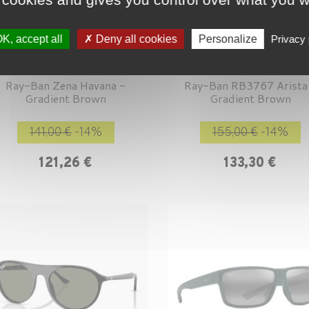
K, accept all
Deny all cookies
Personalize
Privacy 
Ray-Ban Zena Havana -
Ray-Ban RB3767 Arista
Gradient Brown
Gradient Brown
Prix de base
Prix
Prix de base
P
141,00 €
-14%
155,00 €
-14%
121,26 €
133,30 €