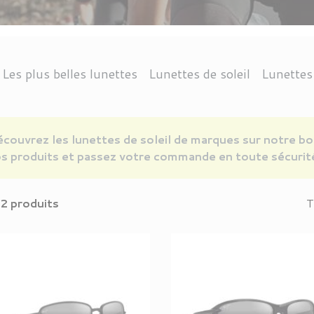
Les plus belles lunettes
Lunettes de soleil
Lunettes
CTION 3
ANGLE
DOLPH
THIERRY LASRY
THEO EYEWEAR
CONDUITE
OCTOGONALE
RAY-BAN
PROTECTION INFÉRIEURE À 3
NAUTISME
CHROME HEARTS
KIRK AND KIRK
VUARNET
CARRÉE
MONTAGNE
ARRONDIE
JEAN NOUVEL
ANNE & VALEN
ACCESSOI
LOISIR
V
couvrez les lunettes de soleil de marques sur notre bo
s produits et passez votre commande en toute sécurit
2 produits
T