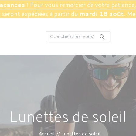
vacances
! Pour vous remercier de votre patience,
seront expédiées à partir du
mardi 18 août
. Me

Lunettes de soleil
Accueil
Lunettes de soleil