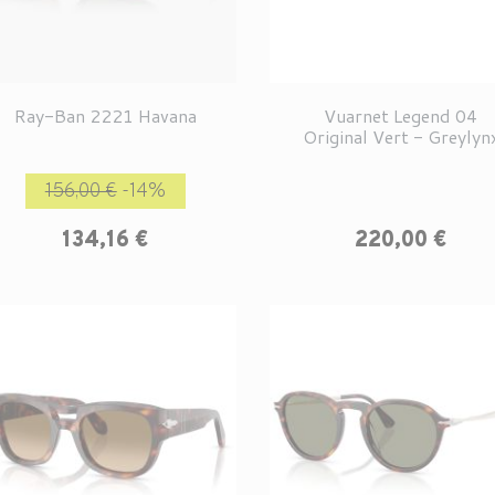
Ray-Ban 2221 Havana
Vuarnet Legend 04
Original Vert - Greylyn
Prix de base
Prix
156,00 €
-14%
Prix
134,16 €
220,00 €