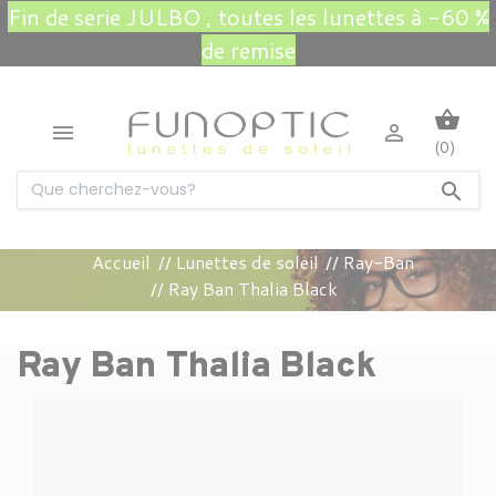
Fin de serie JULBO , toutes les lunettes à -60 %
de remise
shopping_basket


(0)

Accueil
Lunettes de soleil
Ray-Ban
Ray Ban Thalia Black
Ray Ban Thalia Black