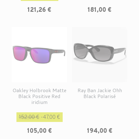
Prix
121,26 €
181,00 €
Oakley Holbrook Matte
Ray Ban Jackie Ohh
Black Positive Red
Black Polarisé
iridium
Prix de base
Prix
152,00 €
-47,00 €
Prix
105,00 €
194,00 €