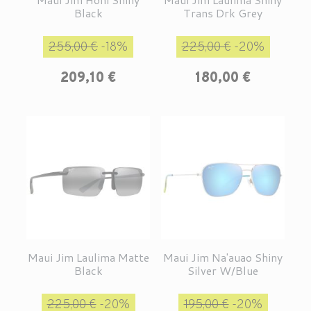
Black
Trans Drk Grey
Prix de base
Prix
Prix de base
Prix
255,00 €
-18%
225,00 €
-20%
209,10 €
180,00 €
Maui Jim Laulima Matte
Maui Jim Na'auao Shiny
Black
Silver W/Blue
Prix de base
Prix
Prix de base
Prix
225,00 €
-20%
195,00 €
-20%