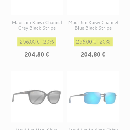
Maui Jim Kaiwi Channel
Maui Jim Kaiwi Channel
Grey Black Stripe
Blue Black Stripe
Prix de base
Prix
Prix de base
Prix
256,00 €
-20%
256,00 €
-20%
204,80 €
204,80 €
Maui Jim Honi Shiny
Maui Jim Laulima Shiny