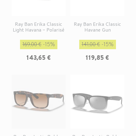
Ray Ban Erika Classic
Ray Ban Erika Classic
Light Havana - Polarisé
Havane Gun
Prix de base
Prix
Prix de base
Prix
169,00 €
-15%
141,00 €
-15%
143,65 €
119,85 €