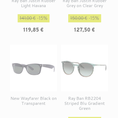
Ray Ban Justin Rubber
Ray Ban Justin Rubber
Light Havana
Grey on Clear Grey
Prix de base
Prix
Prix de base
Prix
141,00 €
-15%
150,00 €
-15%
119,85 €
127,50 €
New Wayfarer Black on
Ray Ban RB2204
Transparent
Striped Blu Gradient
Green