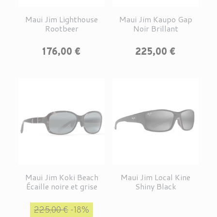
Maui Jim Lighthouse
Maui Jim Kaupo Gap
Rootbeer
Noir Brillant
Prix
Prix
176,00 €
225,00 €
Maui Jim Koki Beach
Maui Jim Local Kine
Écaille noire et grise
Shiny Black
Prix de base
Prix
225,00 €
-18%