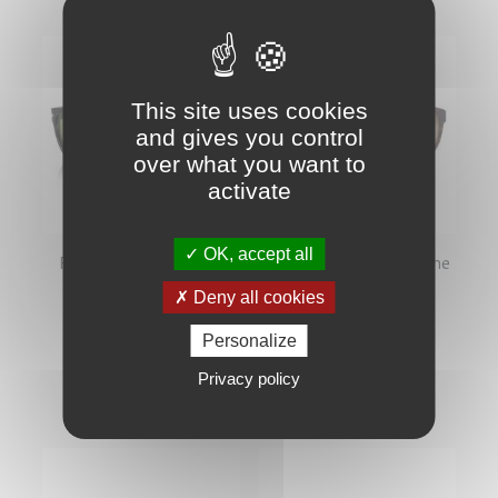
This site uses cookies
and gives you control
over what you want to
activate
OK, accept all
Persol 0086 Black -
Maui Jim Maoli Havane
Green
Foncé
Deny all cookies
Prix de base
Prix
Prix de base
Prix
425,00 €
-25%
176,00 €
-20%
Personalize
Privacy policy
318,75 €
140,80 €