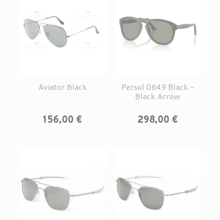
Aviator Black
Persol 0649 Black -
Black Arrow
Prix
Prix
156,00 €
298,00 €