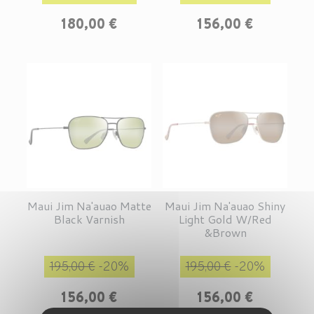
180,00 €
156,00 €
Maui Jim Na'auao Matte
Maui Jim Na'auao Shiny
Black Varnish
Light Gold W/Red
&Brown
Prix de base
Prix
Prix de base
Prix
195,00 €
-20%
195,00 €
-20%
156,00 €
156,00 €