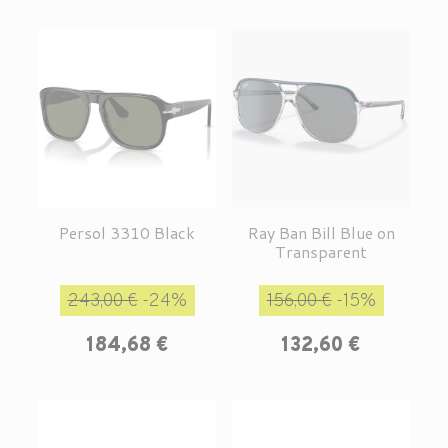
Persol 3310 Black
Ray Ban Bill Blue on
Transparent
Prix de base
Prix
Prix de base
Prix
243,00 €
-24%
156,00 €
-15%
184,68 €
132,60 €