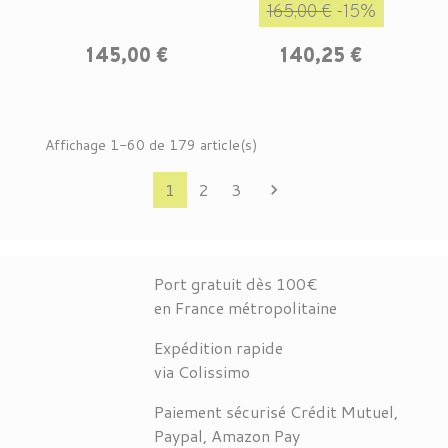
Prix de base
Prix
165,00 €
-15%
Prix
145,00 €
140,25 €
Affichage 1-60 de 179 article(s)
Suivant
1
2
3

Port gratuit dès 100€
en France métropolitaine
Expédition rapide
via Colissimo
Paiement sécurisé Crédit Mutuel,
Paypal, Amazon Pay