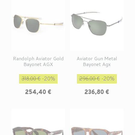
Randolph Aviator Gold
Aviator Gun Metal
Bayonet AGX
Bayonet Agx
Prix de base
Prix
Prix de base
Prix
318,00 €
-20%
296,00 €
-20%
254,40 €
236,80 €