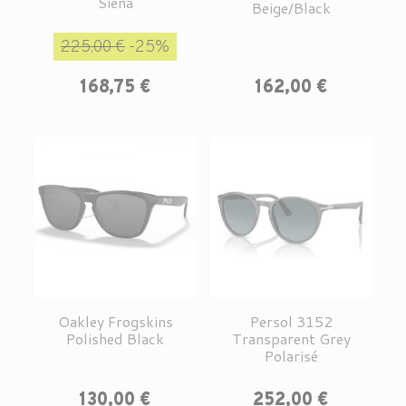
Siena
Beige/Black
Prix de base
Prix
225,00 €
-25%
Prix
168,75 €
162,00 €
Oakley Frogskins
Persol 3152
Polished Black
Transparent Grey
Polarisé
Prix
Prix
130,00 €
252,00 €