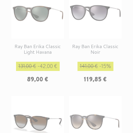
Ray Ban Erika Classic
Ray Ban Erika Classic
Light Havana
Noir
Prix de base
Prix
Prix de base
Prix
131,00 €
-42,00 €
141,00 €
-15%
89,00 €
119,85 €