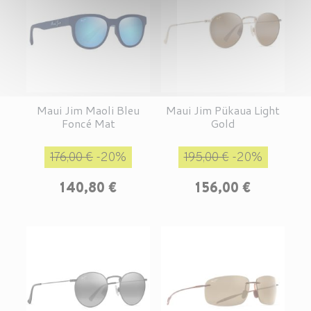
Maui Jim Maoli Bleu
Maui Jim Pükaua Light
Foncé Mat
Gold
Prix de base
Prix
Prix de base
Prix
176,00 €
-20%
195,00 €
-20%
140,80 €
156,00 €