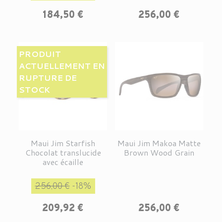
Prix
184,50 €
256,00 €
PRODUIT
ACTUELLEMENT EN
RUPTURE DE
STOCK
Maui Jim Starfish
Maui Jim Makoa Matte
Chocolat translucide
Brown Wood Grain
avec écaille
Prix de base
Prix
256,00 €
-18%
Prix
209,92 €
256,00 €