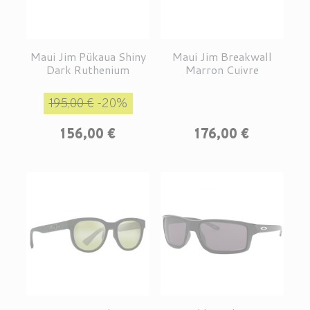
Maui Jim Pükaua Shiny
Maui Jim Breakwall
Dark Ruthenium
Marron Cuivre
Prix de base
Prix
195,00 €
-20%
Prix
156,00 €
176,00 €