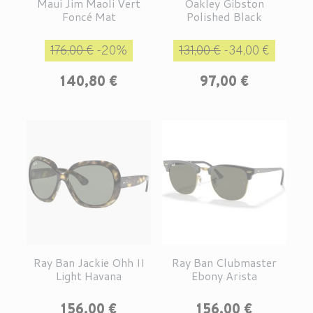
Maui Jim Maoli Vert
Oakley Gibston
Foncé Mat
Polished Black
Prix de base
Prix
Prix de base
Prix
176,00 €
-20%
131,00 €
-34,00 €
140,80 €
97,00 €
Ray Ban Jackie Ohh II
Ray Ban Clubmaster
Light Havana
Ebony Arista
Prix
Prix
156,00 €
156,00 €