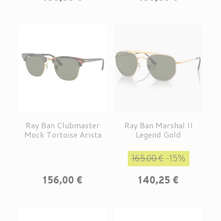
Ray Ban Clubmaster
Ray Ban Marshal II
Mock Tortoise Arista
Legend Gold
Prix de base
Prix
165,00 €
-15%
Prix
156,00 €
140,25 €