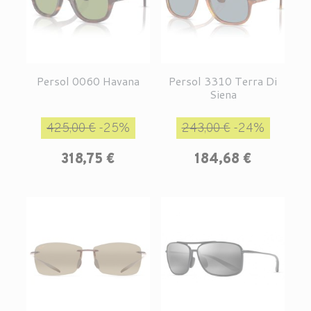
Persol 0060 Havana
Persol 3310 Terra Di
Siena
Prix de base
Prix
Prix de base
Prix
425,00 €
-25%
243,00 €
-24%
318,75 €
184,68 €