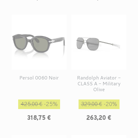
Persol 0060 Noir
Randolph Aviator -
CLASS A - Military
Olive
Prix de base
Prix
Prix de base
Prix
425,00 €
-25%
329,00 €
-20%
318,75 €
263,20 €