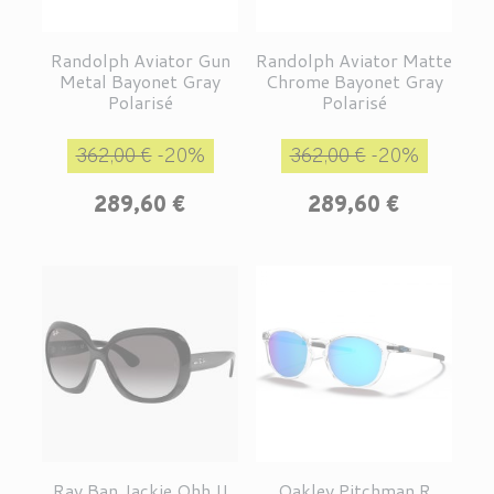
Randolph Aviator Gun
Randolph Aviator Matte
Metal Bayonet Gray
Chrome Bayonet Gray
Polarisé
Polarisé
Prix de base
Prix
Prix de base
Prix
362,00 €
-20%
362,00 €
-20%
289,60 €
289,60 €
Ray Ban Jackie Ohh II
Oakley Pitchman R