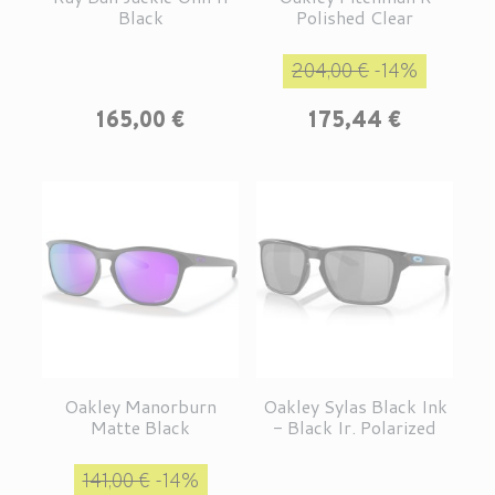
Black
Polished Clear
Prix de base
Prix
204,00 €
-14%
Prix
165,00 €
175,44 €
Oakley Manorburn
Oakley Sylas Black Ink
Matte Black
- Black Ir. Polarized
Prix de base
Prix
141,00 €
-14%