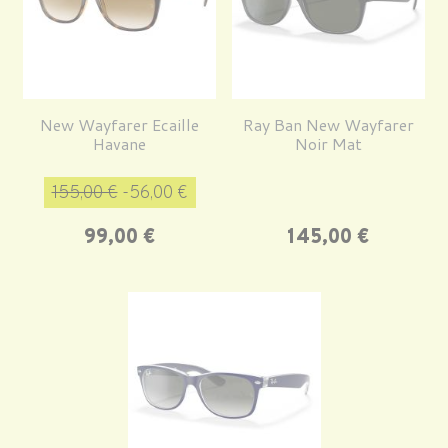
New Wayfarer Ecaille
Ray Ban New Wayfarer
Havane
Noir Mat
Prix de base
Prix
155,00 €
-56,00 €
Prix
99,00 €
145,00 €