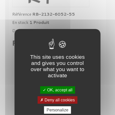
Référence
RB-2132-6052-55
En stock
1 Produit
Date de disponibilité:
2050-01-01
Fiche technique
Modèle
This site uses cookies
2132
and gives you control
Disponibilité
over what you want to
En stock
activate
Color
Black on Transparent
OK, accept all
Couleur des verres
Deny all cookies
G-15
Matière de la monture
Personalize