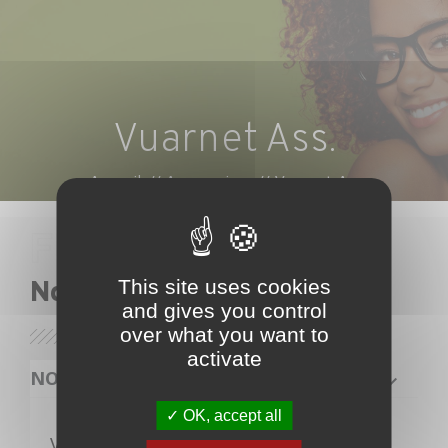
Vuarnet Ass.
Accueil
Accessoires
Vuarnet Ass.
This site uses cookies
Nos lunettes
and gives you control
over what you want to
activate
NOS PRODUITS
OK, accept all
Veuillez nous excuser pour le