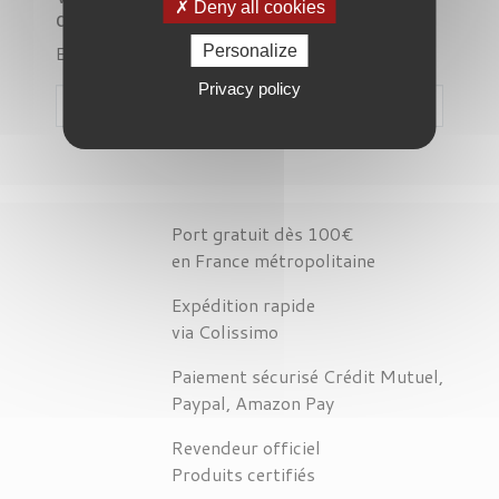
Deny all cookies
désagrément.
Effectuez une nouvelle recherche
Personalize
Privacy policy

Port gratuit dès 100€
en France métropolitaine
Expédition rapide
via Colissimo
Paiement sécurisé Crédit Mutuel,
Paypal, Amazon Pay
Revendeur officiel
Produits certifiés