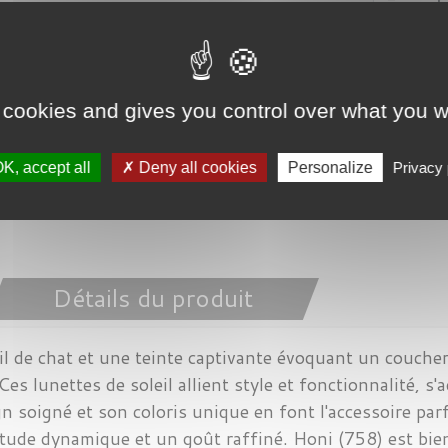

Derniers articles en s
 cookies and gives you control over what you w
Partager
K, accept all
Deny all cookies
Personalize
Privacy 
Détails du produit
l de chat et une teinte captivante évoquant un coucher 
Ces lunettes de soleil allient style et fonctionnalité, 
gn soigné et son coloris unique en font l'accessoire pa
titude dynamique et un goût raffiné. Honi (758) est bie