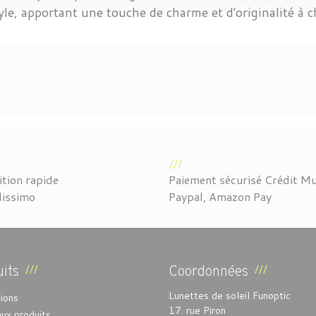
tyle, apportant une touche de charme et d'originalité à 
tion rapide
Paiement sécurisé Crédit Mu
lissimo
Paypal, Amazon Pay
its
Coordonnées
Lunettes de soleil Funoptic
ions
17. rue Piron
ux produits