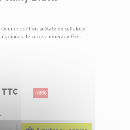
féminin sont en acétate de cellulose
nt équipées de verres minéraux Gris
€ TTC
-18%
s
shopping_basket
Ajouter au panier
+