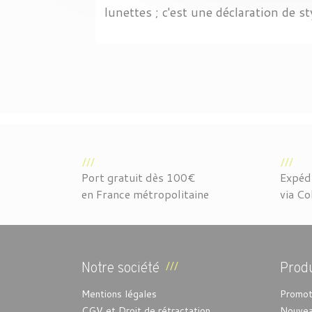
lunettes ; c'est une déclaration de s
Port gratuit dès 100€
Expédi
en France métropolitaine
via Co
Notre société
Produ
Mentions légales
Promot
CGV et Droit de rétractation
Nouvea