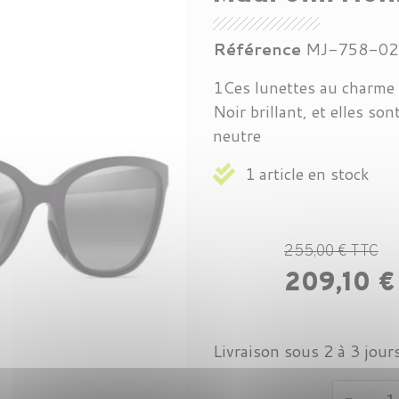
Référence
MJ-758-02
1Ces lunettes au charme 
Noir brillant, et elles so
neutre
1 article en stock
255,00 € TTC
209,10 
Livraison sous 2 à 3 jour
-