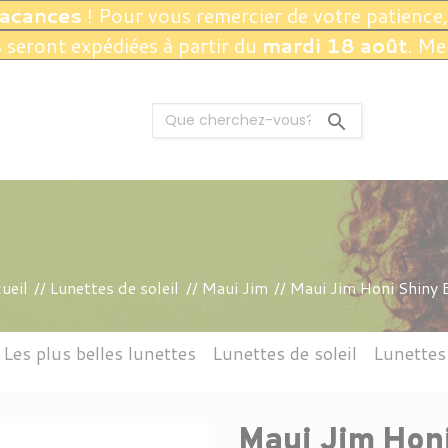
vacances
! Pour vous remercier de votre patience,
seront expédiées à partir du
mardi 18 août
. Me

ueil
Lunettes de soleil
Maui Jim
Maui Jim Honi Shiny 
Les plus belles lunettes
Lunettes de soleil
Lunettes
CTION 3
ANGLE
DOLPH
THIERRY LASRY
THEO EYEWEAR
CONDUITE
OCTOGONALE
RAY-BAN
PROTECTION INFÉRIEURE À 3
NAUTISME
CHROME HEARTS
KIRK AND KIRK
VUARNET
CARRÉE
MONTAGNE
ARRONDIE
JEAN NOUVEL
ANNE & VALEN
ACCESSOI
LOISIR
V
Maui Jim Hon