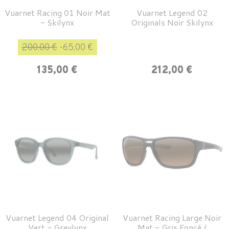
Vuarnet Racing 01 Noir Mat
Vuarnet Legend 02
- Skilynx
Originals Noir Skilynx
Prix de base
Prix
200,00 €
-65,00 €
Prix
135,00 €
212,00 €
Vuarnet Legend 04 Original
Vuarnet Racing Large Noir
Vert - Greylynx
Mat - Gris Foncé /