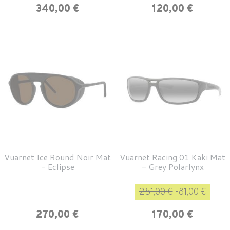
Prix
340,00 €
120,00 €
Vuarnet Ice Round Noir Mat
Vuarnet Racing 01 Kaki Mat
- Eclipse
- Grey Polarlynx
Prix de base
Prix
251,00 €
-81,00 €
Prix
270,00 €
170,00 €