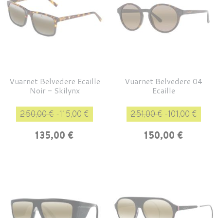
Vuarnet Belvedere Ecaille
Vuarnet Belvedere 04
Noir - Skilynx
Ecaille
Prix de base
Prix
Prix de base
Prix
250,00 €
-115,00 €
251,00 €
-101,00 €
135,00 €
150,00 €