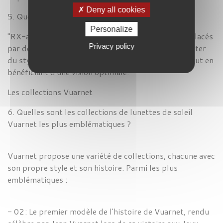
Deny all cookies
5. Que signifie "RX-able" ?
Personalize
"RX-able" signifie que les verres peuvent être remplacés
Privacy policy
par des verres correcteurs. Vous pouvez donc profiter
du style et de la protection des lunettes
Vuarnet tout en
bénéficiant d'une vision optimale.
Les collections
Vuarnet
6. Quelles sont les collections de lunettes de soleil
Vuarnet les plus emblématiques ?
Vuarnet propose une variété de collections, chacune avec
son propre style et son histoire. Parmi les plus
emblématiques :
- 02 :
Le premier modèle de l'histoire de
Vuarnet, rendu