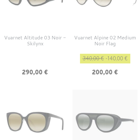
Vuarnet Altitude 03 Noir -
Vuarnet Alpine 02 Medium
Skilynx
Noir Flag
Prix de base
Pri
340,00 €
-140,00 €
Prix
290,00 €
200,00 €