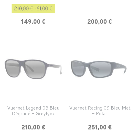
Prix de base
Prix
210,00 €
-61,00 €
Prix
149,00 €
200,00 €
Vuarnet Legend 03 Bleu
Vuarnet Racing 09 Bleu Mat
Dégradé - Greylynx
- Polar
Prix
Prix
210,00 €
251,00 €