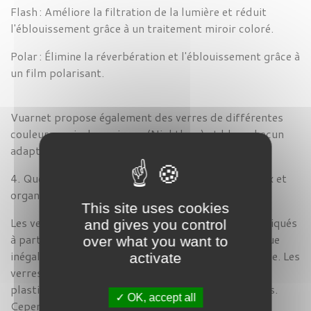
Flash :
Améliore la filtration de la lumière et réduit
l'éblouissement grâce à un traitement miroir coloré.
Polar :
Élimine la réverbération et l'éblouissement grâce à
un film polarisant.
Vuarnet
propose également des verres de différentes
couleurs : gris, brun, jaune (Nightlynx) et bleu, chacun
adapté à des conditions de luminosité spécifiques.
4. Quelle est la différence entre les verres minéraux et
organiques ?
This site uses cookies
Les verres minéraux, utilisés par
Vuarnet, sont fabriqués
and gives you control
à partir de silice fondue et offrent une clarté optique
over what you want to
inégalée et une résistance aux rayures exceptionnelle. Les
activate
verres organiques, en revanche, sont constitués de
plastique et sont plus légers et résistants aux chocs.
OK, accept all
Cependant, ils sont plus sujets aux rayures.