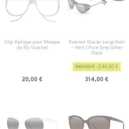
Clip Optique pour Masque
Vuarnet Glacier Large Noir
de Ski Vuarnet
- Vert / Pure Grey Silver
Flash
Prix de base
Pri
560,00 €
-246,00 €
Prix
20,00 €
314,00 €