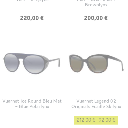
Brownlynx
Prix
Prix
220,00 €
200,00 €
Vuarnet Ice Round Bleu Mat
Vuarnet Legend 02
- Blue Polarlynx
Originals Ecaille Skilynx
Prix de base
Prix
212,00 €
-92,00 €