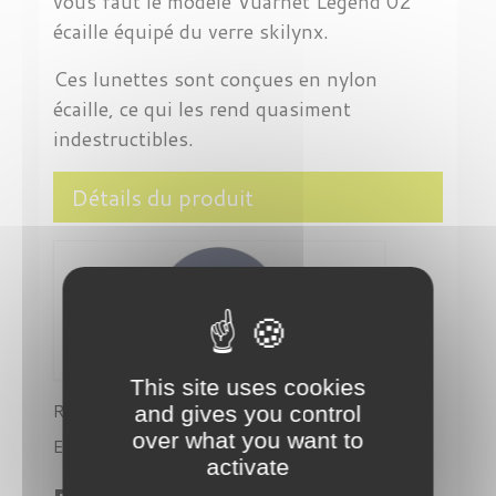
vous faut le modèle Vuarnet Legend 02
écaille équipé du verre skilynx.
Ces lunettes sont conçues en nylon
écaille, ce qui les rend quasiment
indestructibles.
Détails du produit
This site uses cookies
Référence
VU40017U5756Q
and gives you control
over what you want to
En stock
3 Produits
activate