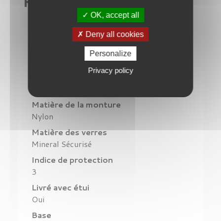
Fiche technique
OK, accept all
Modèle
Legend 02 Originals
Deny all cookies
Color
Personalize
Ecaille
Privacy policy
Couleur des verres
Skylinx
Matière de la monture
Nylon
Matière des verres
Mineral Sécurisé
Indice de protection
3
Livré avec étui
Oui
Base