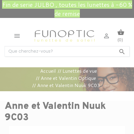
Fin de serie JULBO , toutes les lunettes à -60 %
de remise
shopping_basket


(0)

Accueil
Lunettes de vue
Anne et Valentin Optique
Anne et Valentin Nuuk 9C03
Anne et Valentin Nuuk
9C03