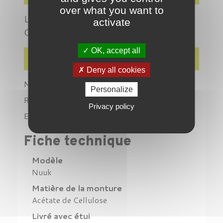
over what you want to
Lunettes de la collection Anne et Valentin
activate
Optique en acétate
OK, accept all
Détails du produit
Deny all cookies
Marque
Anne & Valentin
Personalize
Référence
DP3470A
Privacy policy
En stock
1 Produit
Fiche technique
Modèle
Nuuk
Matière de la monture
Acétate de Cellulose
Livré avec étui