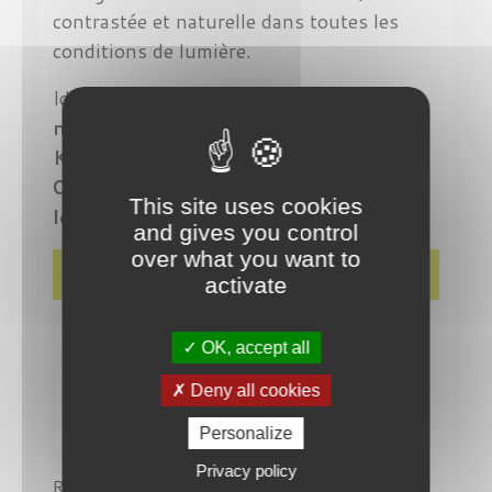
contrastée et naturelle dans toutes les
conditions de lumière.
Idéales pour le
sport, la mer, la
montagne
ou la route, les
Maui Jim
Kanaio Coast B766-
03C
allient
technologie,
This site uses cookies
légèreté
et
élégance sportive
.
and gives you control
over what you want to
Détails du produit
activate
OK, accept all
Deny all cookies
Personalize
Privacy policy
Référence
MJ-766-02MD