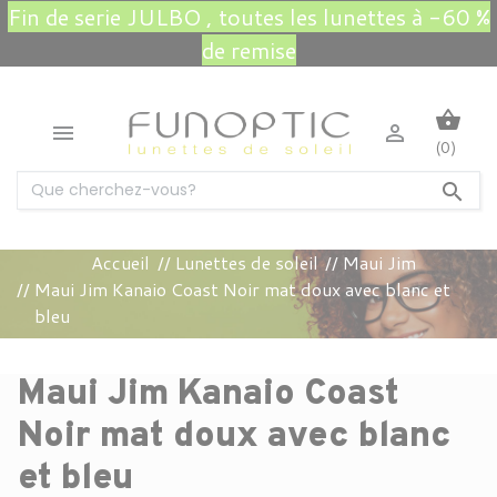
Fin de serie JULBO , toutes les lunettes à -60 %
de remise
shopping_basket


(0)

Accueil
Lunettes de soleil
Maui Jim
Maui Jim Kanaio Coast Noir mat doux avec blanc et
bleu
Maui Jim Kanaio Coast
Noir mat doux avec blanc
et bleu