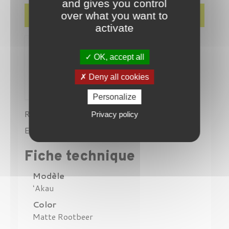
and gives you control
Détails du produit
over what you want to
activate
OK, accept all
Deny all cookies
Personalize
Référence
MJ-H442-26M
Privacy policy
En stock
1 Produit
Fiche technique
Modèle
ʻAkau
Color
Matte Rootbeer