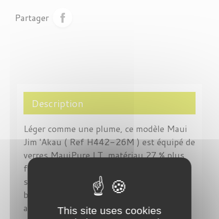
Partager
Description
Léger comme une plume, ce modèle Maui
Jim 'Akau ( Ref H442-26M ) est équipé de
verres MauiPure LT, matériau 27 % plus
fin qu'un verre traditionnel.Ces lunettes
sont équipées de coussinets de nez et de
bout de branches pour une meilleur
adaptation.
This site uses cookies