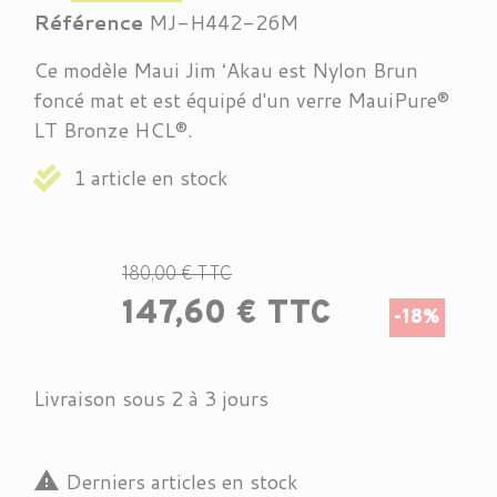
Référence
MJ-H442-26M
Ce modèle Maui Jim ʻAkau est Nylon Brun
foncé mat et est équipé d'un verre
MauiPure®
LT
Bronze HCL®
.
1 article en stock
180,00 € TTC
147,60 € TTC
-18%
Livraison sous 2 à 3 jours

Derniers articles en stock