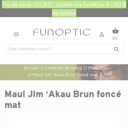
Fin de serie JULBO , toutes les lunettes à -60 %
de remise
shopping_basket


(0)

Accueil
Lunettes de soleil
Maui Jim
Maui Jim ʻAkau Brun foncé mat
Maui Jim ʻAkau Brun foncé
mat