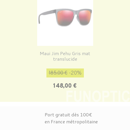
Maui Jim Pehu Gris mat
translucide
Prix de base
Prix
185,00 €
-20%
148,00 €
Port gratuit dès 100€
en France métropolitaine