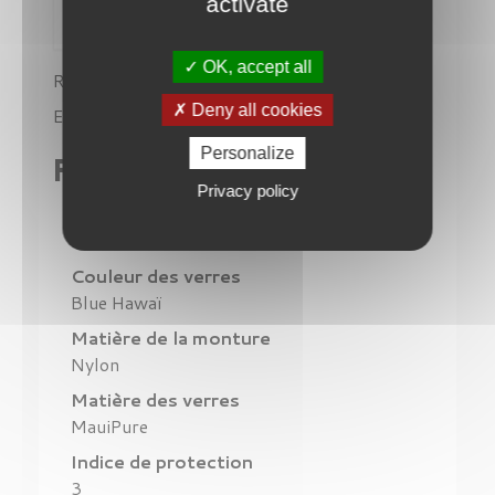
activate
OK, accept all
Référence
MJ-B602-03
Deny all cookies
En stock
1 Produit
Personalize
Fiche technique
Privacy policy
Modèle
Pehu
Couleur des verres
Blue Hawaï
Matière de la monture
Nylon
Matière des verres
MauiPure
Indice de protection
3