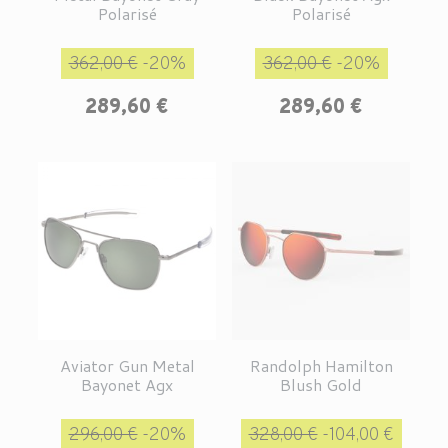
Polarisé
Polarisé
Prix de base
Prix
Prix de base
Prix
362,00 €
-20%
362,00 €
-20%
289,60 €
289,60 €
Aviator Gun Metal
Randolph Hamilton
Bayonet Agx
Blush Gold
Prix de base
Prix
Prix de base
Prix
296,00 €
-20%
328,00 €
-104,00 €