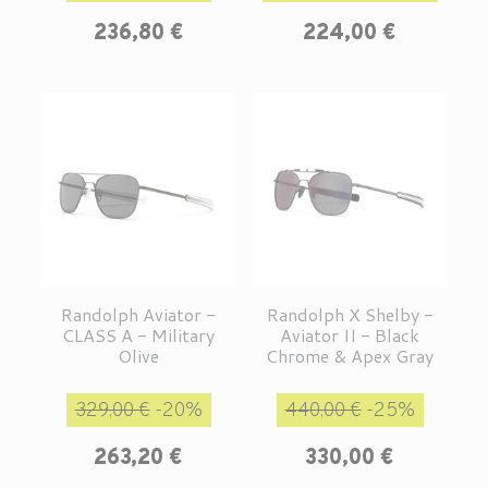
236,80 €
224,00 €
Randolph Aviator -
Randolph X Shelby -
CLASS A - Military
Aviator II - Black
Olive
Chrome & Apex Gray
Prix de base
Prix
Prix de base
Prix
329,00 €
-20%
440,00 €
-25%
263,20 €
330,00 €