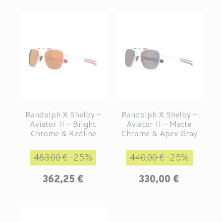
Randolph X Shelby -
Randolph X Shelby -
Aviator II - Bright
Aviator II - Matte
Chrome & Redline
Chrome & Apex Gray
Prix de base
Prix
Prix de base
Prix
483,00 €
-25%
440,00 €
-25%
362,25 €
330,00 €