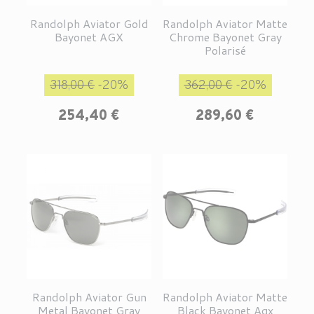
Randolph Aviator Gold
Randolph Aviator Matte
Bayonet AGX
Chrome Bayonet Gray
Polarisé
Prix de base
Prix
Prix de base
Prix
318,00 €
-20%
362,00 €
-20%
254,40 €
289,60 €
Randolph Aviator Gun
Randolph Aviator Matte
Metal Bayonet Gray
Black Bayonet Agx