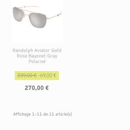
Randolph Aviator Gold
Rose Bayonet Gray
Polarisé
Prix de base
Prix
339,00 €
-69,00 €
270,00 €
Affichage 1-11 de 11 article(s)