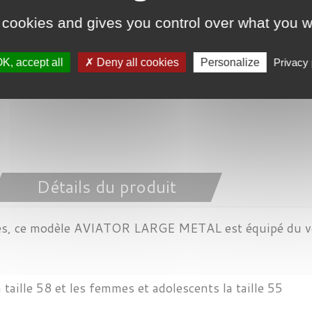

Derniers articles en s
 cookies and gives you control over what you w
Partager

K, accept all
Deny all cookies
Personalize
Privacy 
Détails du produit
ates, ce modèle AVIATOR LARGE METAL est équipé du v
taille 58 et les femmes et adolescents la taille 55