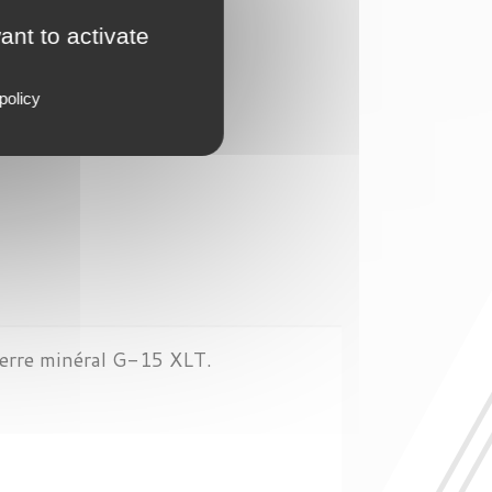
tock
ant to activate
policy
erre minéral G-15 XLT.