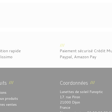
tion rapide
Paiement sécurisé Crédit Mu
lissimo
Paypal, Amazon Pay
its
Coordonnées
Lunettes de soleil Funoptic
ions
17. rue Piron
ux produits
21000 Dijon
ures ventes
France