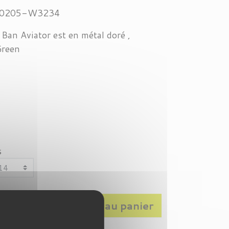
0205-W3234
 Ban Aviator est en métal doré ,
Green
s
shopping_basket
Ajouter au panier
+