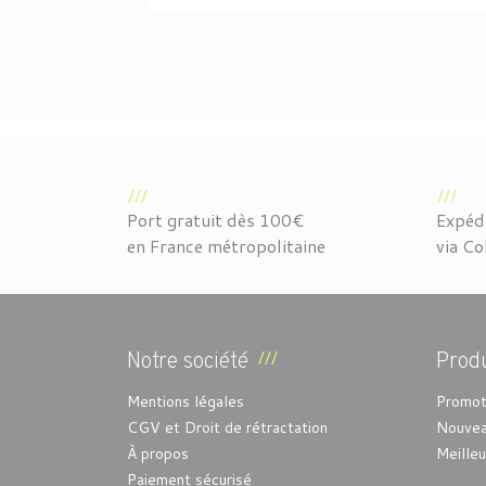
Port gratuit dès 100€
Expédi
en France métropolitaine
via Co
Notre société
Produ
Mentions légales
Promot
CGV et Droit de rétractation
Nouvea
À propos
Meille
Paiement sécurisé