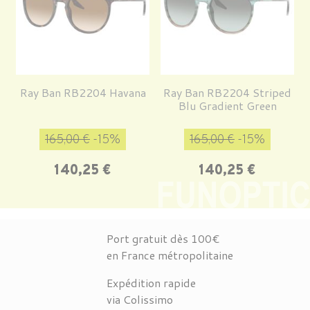
Ray Ban RB2204 Havana
Ray Ban RB2204 Striped
Blu Gradient Green
Prix de base
Prix
Prix de base
Prix
165,00 €
-15%
165,00 €
-15%
140,25 €
140,25 €
Port gratuit dès 100€
en France métropolitaine
Expédition rapide
via Colissimo