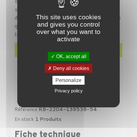
Ban (RB2204 13953B), l'accent est mis
sur la finesse des détails et la beauté
discrète, créant ainsi une paire de lunettes
This site uses cookies
and gives you control
qui ajoute une touche d'élégance à toute
over what you want to
tenue.
activate
Détails du produit
OK, accept all
Deny all cookies
Personalize
Privacy policy
Référence
RB-2204-13953B-54
En stock
1 Produits
Fiche technique