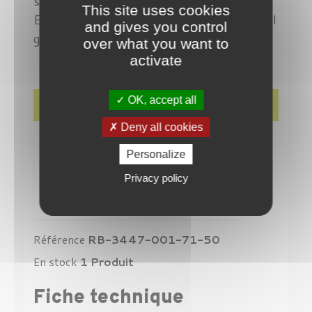
sont équipées de verres dégradé gris clair.
This site uses cookies
Elles sont montées sur une monture métal
and gives you control
guillochée dorée
over what you want to
activate
OK, accept all
Détails du produit
Deny all cookies
Personalize
Privacy policy
Référence
RB-3447-001-71-50
En stock
1 Produit
Fiche technique