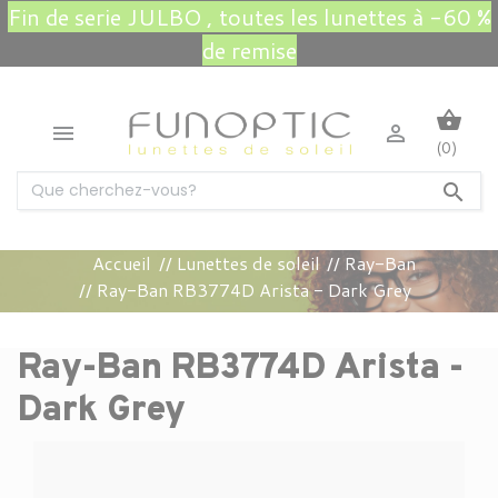
Fin de serie JULBO , toutes les lunettes à -60 %
de remise
shopping_basket


(0)

Accueil
Lunettes de soleil
Ray-Ban
Ray-Ban RB3774D Arista - Dark Grey
Ray-Ban RB3774D Arista -
Dark Grey