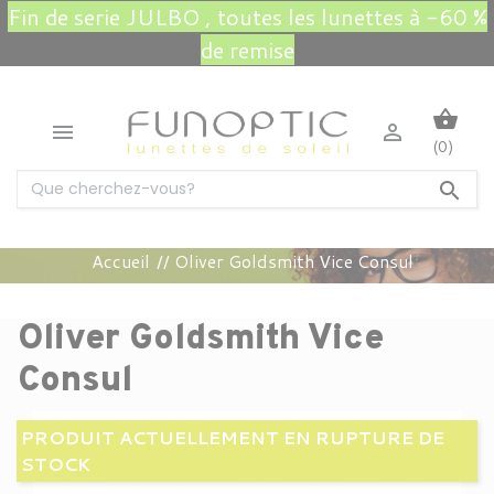
Fin de serie JULBO , toutes les lunettes à -60 %
de remise
shopping_basket


(0)

Accueil
Oliver Goldsmith Vice Consul
Oliver Goldsmith Vice
Consul
PRODUIT ACTUELLEMENT EN RUPTURE DE
STOCK