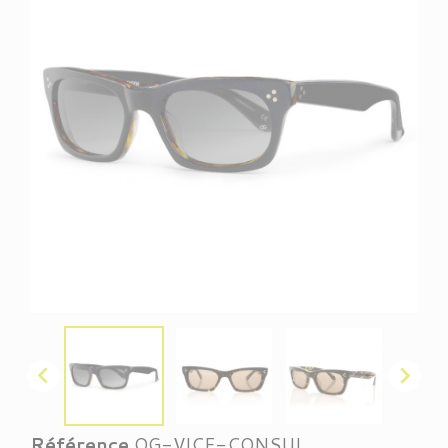


Référence
OG-VICE-CONSUL