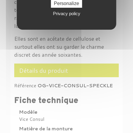
consulat . Eh bien c'est la définition de
Personalize
toute façon.C'est tout , il n'y a plus de
Privacy policy
raison ni d'explication pour le nom de ces
lunettes.
Elles sont en acétate de cellulose et
surtout elles ont su garder le charme
discret des année soixantes.
Détails du produit
Référence
OG-VICE-CONSUL-SPECKLE
Fiche technique
Modèle
Vice Consul
Matière de la monture