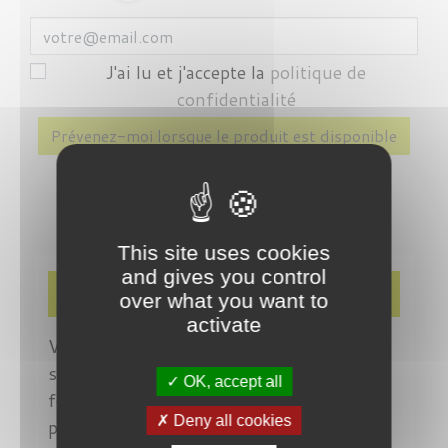
J'ai lu et j'accepte la
politique de
confidentialité
Prévenez-moi lorsque le produit est disponible
This site uses cookies
and gives you control
Description
over what you want to
activate
Vice Consul (1959 ) est un officier
subordonné , habilité à exercer des
OK, accept all
fonctions consulaires dans une partie
Deny all cookies
particulière d'un quartier contrôlé par un