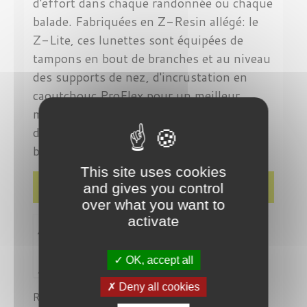
d'effort dans chaque randonnée ou chaque
balade. Fabriquées en Z-Resin allégé: le
Z-Lite, ces lunettes sont équipées de
tampons en bout de branches et au niveau
des supports de nez, d'incrustation en
caoutchouc ProFlex pour un meilleur
maintient. Pour profiter pleinement du
décor naturel, les verres polarisés sont en
bio-plastique : l'Ellume.
This site uses cookies
Détails du produit
and gives you control
over what you want to
activate
OK, accept all
Deny all cookies
Référence
ZL-11429