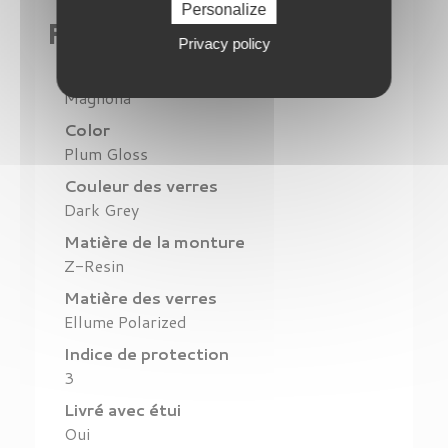
Personalize
Fiche technique
Privacy policy
Modèle
Magnolia
Color
Plum Gloss
Couleur des verres
Dark Grey
Matière de la monture
Z-Resin
Matière des verres
Ellume Polarized
Indice de protection
3
Livré avec étui
Oui