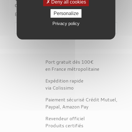
Deny all cookies
désagrément.
Effectuez une nouvelle recherche
Personalize
Privacy policy

Port gratuit dès 100€
en France métropolitaine
Expédition rapide
via Colissimo
Paiement sécurisé Crédit Mutuel,
Paypal, Amazon Pay
Revendeur officiel
Produits certifiés