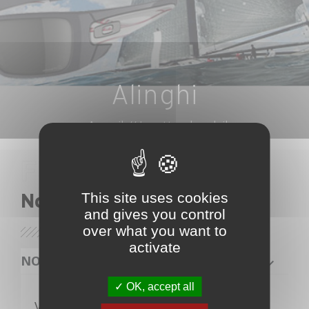
Alinghi
Accueil
Lunettes de soleil
This site uses cookies
Nos lunettes
and gives you control
over what you want to
activate
NOS PRODUITS
OK, accept all
Veuillez nous excuser pour le