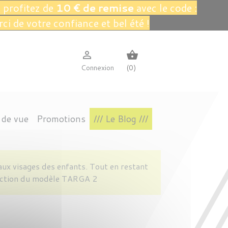
 profitez de
10 € de remise
avec le code :
rci de votre confiance et bel été !

shopping_basket
Connexion
(0)
 de vue
Promotions
/// Le Blog ///
TIN
RES
S
INTAGE
L.A.EYEWORKS
CONNECTÉ
POLARISÉS
AVIATEUR
VAVA EYEWEAR
IRRÉGULIÈRE
x visages des enfants. Tout en restant
duction du modèle TARGA 2