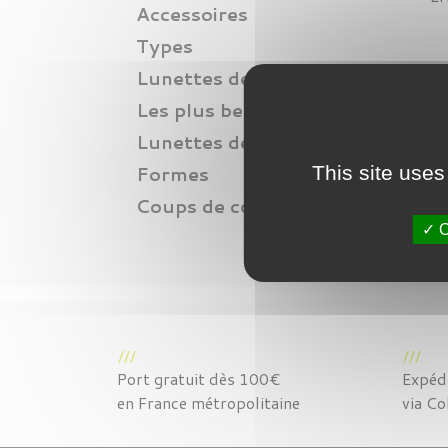
Accessoires
Types
Lunettes de soleil
Les plus belles lunettes
Lunettes de vue
Formes
This site uses
Coups de coeur
O
Port gratuit dès 100€
Expédi
en France métropolitaine
via Co