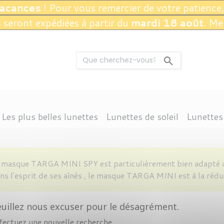
vacances
! Pour vous remercier de votre patience,
seront expédiées à partir du
mardi 18 août
. Me

Les plus belles lunettes
Lunettes de soleil
Lunettes
CTION 3
ANGLE
DOLPH
THIERRY LASRY
THEO EYEWEAR
CONDUITE
OCTOGONALE
RAY-BAN
PROTECTION INFÉRIEURE À 3
NAUTISME
CHROME HEARTS
KIRK AND KIRK
VUARNET
CARRÉE
MONTAGNE
ARRONDIE
JEAN NOUVEL
ANNE & VALEN
ACCESSOI
LOISIR
V
 masque TARGA MINI SPY est particulièrement bien adapté au
ns l'esprit de ses aînés , le masque TARGA MINI est à la ré
uillez nous excuser pour le désagrément.
fectuez une nouvelle recherche