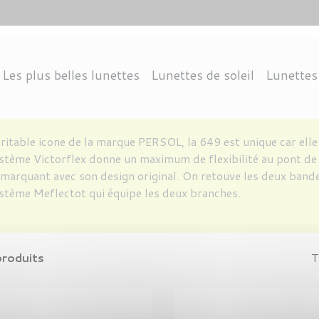
Les plus belles lunettes
Lunettes de soleil
Lunettes
CTION 3
ANGLE
DOLPH
THIERRY LASRY
THEO EYEWEAR
CONDUITE
OCTOGONALE
RAY-BAN
PROTECTION INFÉRIEURE À 3
NAUTISME
CHROME HEARTS
KIRK AND KIRK
VUARNET
CARRÉE
MONTAGNE
ARRONDIE
JEAN NOUVEL
ANNE & VALEN
ACCESSOI
LOISIR
V
ritable icone de la marque PERSOL, la 649 est unique car ell
stème Victorflex donne un maximum de flexibilité au pont de l
marquant avec son design original. On retouve les deux bandes 
stème Meflectot qui équipe les deux branches.
produits
T