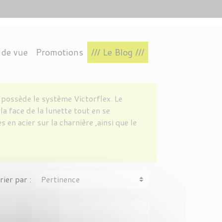
 de vue
Promotions
/// Le Blog ///
TIN
RES
S
INTAGE
L.A.EYEWORKS
CONNECTÉ
POLARISÉS
AVIATEUR
VAVA EYEWEAR
IRRÉGULIÈRE
e
possède le système Victorflex. Le
a face de la lunette tout en se
en acier sur la charnière ,ainsi que le
rier par :