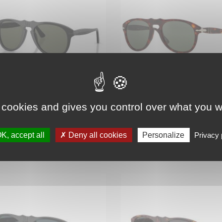
 cookies and gives you control over what you w
Persol 0649 Black - Black
Persol 0649 Havana
Arrow
K, accept all
Deny all cookies
Personalize
Privacy 
Prix
Prix
298,00 €
225,00 €