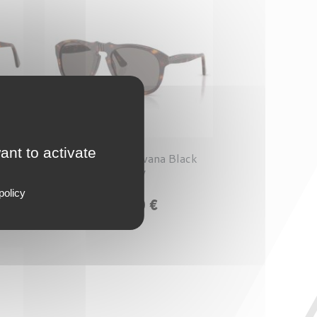
ant to activate
Persol 0649 Havana Black
Arrow
policy
Prix
298,00 €