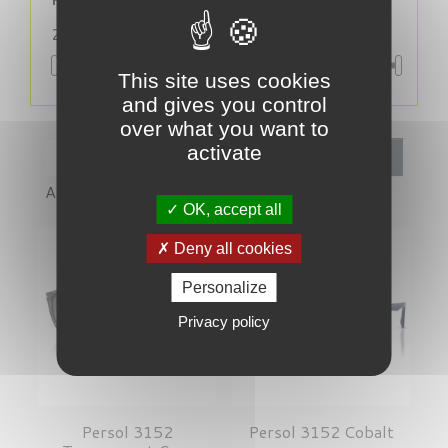
206,00 € - 252,00 €
This site uses cookies
and gives you control
over what you want to
activate
Filtrer
Affichage 1-2 de 2 article(s)
OK, accept all
Deny all cookies
Personalize
Privacy policy
Persol 3152
Persol 3152 Cobalt