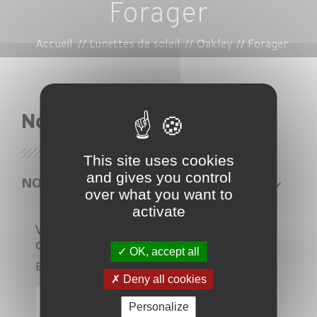
Forager
Accueil
Lunettes de soleil
Oakley
Forager
Nos lunettes
This site uses cookies
and gives you control
NOS PRODUITS
over what you want to
activate
Veuillez nous excuser pour le
désagrément.
OK, accept all
Effectuez une nouvelle recherche
Deny all cookies

Personalize