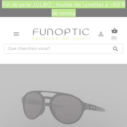
Fin de serie JULBO , toutes les lunettes à -60 %
de remise
shopping_basket


(0)
