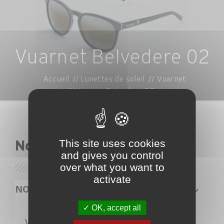
Vuarnet Belvedere 02
Accueil
Lunettes de soleil
Vuarnet
Vuarnet Belvedere 02
This site uses cookies
Nos lunettes
and gives you control
over what you want to
activate
NOS PRODUITS
OK, accept all
Veuillez nous excuser pour le