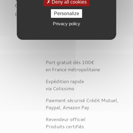
Deny all cookies
désagrément.
Effectuez une nouvelle recherche
Personalize
Privacy policy

Port gratuit dès 100€
en France métropolitaine
Expédition rapide
via Colissimo
Paiement sécurisé Crédit Mutuel,
Paypal, Amazon Pay
Revendeur officiel
Produits certifiés