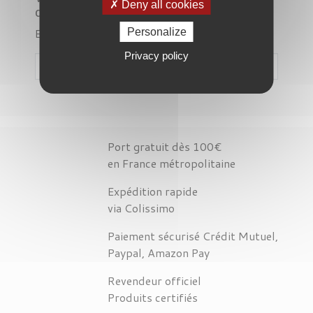
Deny all cookies
désagrément.
Effectuez une nouvelle recherche
Personalize
Privacy policy

Port gratuit dès 100€
en France métropolitaine
Expédition rapide
via Colissimo
Paiement sécurisé Crédit Mutuel,
Paypal, Amazon Pay
Revendeur officiel
Produits certifiés