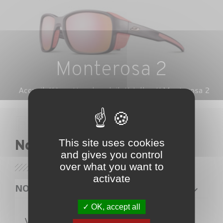
Monterosa 2
Accueil
Lunettes de soleil
Julbo
Monterosa 2
This site uses cookies
Nos lunettes
and gives you control
over what you want to
activate
NOS PRODUITS
OK, accept all
Veuillez nous excuser pour le