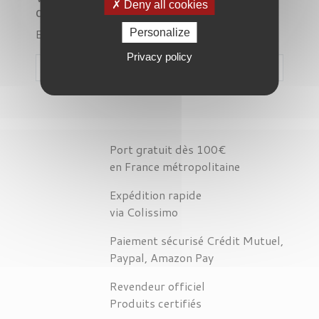
Deny all cookies
désagrément.
Effectuez une nouvelle recherche
Personalize
Privacy policy

Port gratuit dès 100€
en France métropolitaine
Expédition rapide
via Colissimo
Paiement sécurisé Crédit Mutuel,
Paypal, Amazon Pay
Revendeur officiel
Produits certifiés