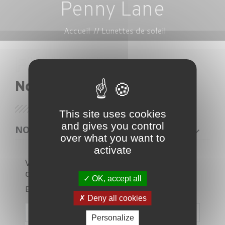
Penny Lane
Accueil
Lunettes de soleil
Nos lunettes
This site uses cookies
and gives you control
NOS PRODUITS
over what you want to
activate
Veuillez nous excuser pour le
désagrément.
OK, accept all
Effectuez une nouvelle recherche
Deny all cookies

Personalize