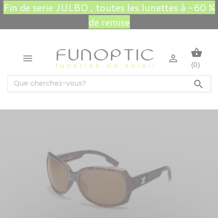
Fin de serie JULBO , toutes les lunettes à -60 %
de remise
shopping_basket


(0)
