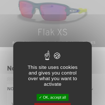
Flak XS
Accueil
Lunettes de soleil
Oakley
Flak XS
This site uses cookies
Nos lunettes
and gives you control
over what you want to
activate
NOS PRODUITS
OK, accept all
Veuillez nous excuser pour le