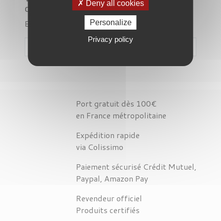
Deny all cookies
désagrément.
Effectuez une nouvelle recherche
Personalize
Privacy policy

Port gratuit dès 100€
en France métropolitaine
Expédition rapide
via Colissimo
Paiement sécurisé Crédit Mutuel,
Paypal, Amazon Pay
Revendeur officiel
Produits certifiés