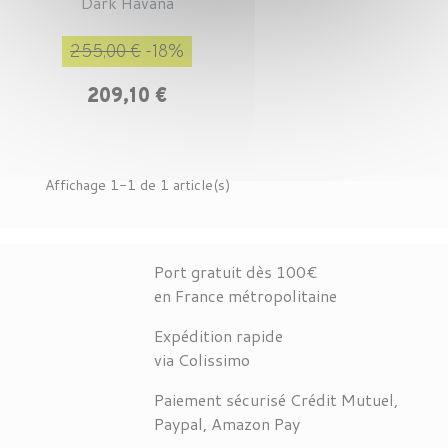
Dark Havana
Prix de base
Prix
255,00 €
-18%
209,10 €
Affichage 1-1 de 1 article(s)
Port gratuit dès 100€
en France métropolitaine
Expédition rapide
via Colissimo
Paiement sécurisé Crédit Mutuel,
Paypal, Amazon Pay