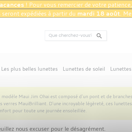
vacances
! Pour vous remercier de votre patience,
seront expédiées à partir du
mardi 18 août
. Me

Les plus belles lunettes
Lunettes de soleil
Lunettes
CTION 3
ANGLE
DOLPH
THIERRY LASRY
THEO EYEWEAR
CONDUITE
OCTOGONALE
RAY-BAN
PROTECTION INFÉRIEURE À 3
NAUTISME
CHROME HEARTS
KIRK AND KIRK
VUARNET
CARRÉE
MONTAGNE
ARRONDIE
JEAN NOUVEL
ANNE & VALEN
ACCESSOI
LOISIR
V
 modèle Maui Jim Ohai est composé d'un pont et de branches
s verres MauiBrilliant. D'une incroyable légèreté, ces lunette
nfort pour toute une journée ensoleillée.
uillez nous excuser pour le désagrément.