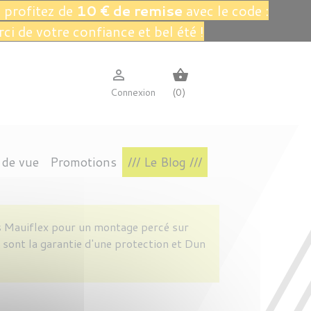
 profitez de
10 € de remise
avec le code :
rci de votre confiance et bel été !

shopping_basket
Connexion
(0)
 de vue
Promotions
/// Le Blog ///
TIN
RES
S
INTAGE
L.A.EYEWORKS
CONNECTÉ
POLARISÉS
AVIATEUR
VAVA EYEWEAR
IRRÉGULIÈRE
 Mauiflex pour un montage percé sur
s sont la garantie d'une protection et Dun