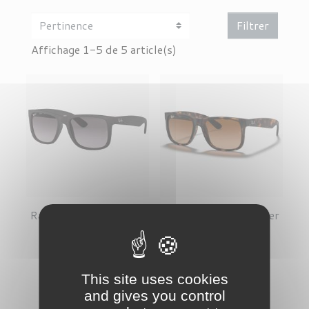
Filtrer
Affichage 1-5 de 5 article(s)
Ray Ban Justin Rubber
Ray Ban Justin Rubber
Black
Light Havana
Prix de base
Prix
Prix de base
Prix
141,00 €
-15%
141,00 €
-15%
This site uses cookies
119,85 €
119,85 €
and gives you control