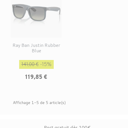
Ray Ban Justin Rubber
Blue
Prix de base
Prix
141,00 €
-15%
119,85 €
Affichage 1-5 de 5 article(s)
Port gratuit dès 100€