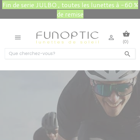
Fin de serie JULBO , toutes les lunettes à -60 %
de remise
shopping_basket


(0)
