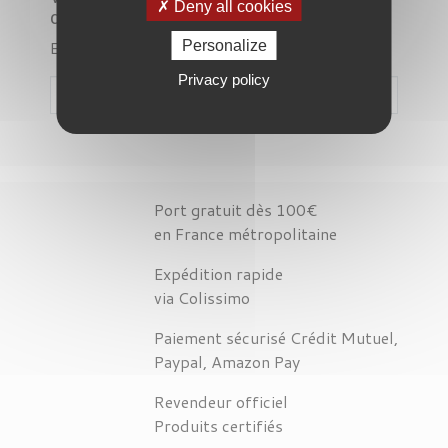
Deny all cookies
désagrément.
Effectuez une nouvelle recherche
Personalize
Privacy policy

Port gratuit dès 100€
en France métropolitaine
Expédition rapide
via Colissimo
Paiement sécurisé Crédit Mutuel,
Paypal, Amazon Pay
Revendeur officiel
Produits certifiés