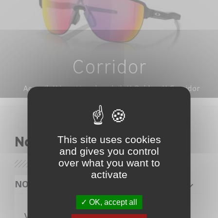
Corridor
Accueil
Lunettes de soleil
Oakley
Corridor
This site uses cookies
Nos lunettes
and gives you control
over what you want to
activate
NOS PRODUITS
OK, accept all
Veuillez nous excuser pour le