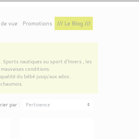
 de vue
Promotions
/// Le Blog ///
TIN
RES
S
INTAGE
L.A.EYEWORKS
CONNECTÉ
POLARISÉS
AVIATEUR
VAVA EYEWEAR
IRRÉGULIÈRE
. Sports nautiques ou sport d'hivers , les
 mauvaises conditions.
qualité du bébé jusqu'aux ados.
gchaumois.
rier par :