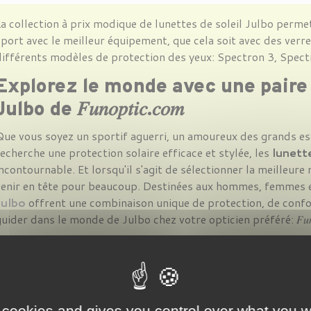
a collection à prix modique de lunettes de soleil Julbo permet
port avec le meilleur équipement, que cela soit avec des ver
ifférents modèles de protection des yeux: Spectron 3, Spectr
Explorez le monde avec une paire 
Julbo de
𝐹𝑢𝑛𝑜𝑝𝑡𝑖𝑐
.
𝑐𝑜𝑚
Que vous soyez un sportif aguerri, un amoureux des grands e
echerche une protection solaire efficace et stylée, les
lunette
ncontournable. Et lorsqu'il s'agit de sélectionner la meilleure
venir en tête pour beaucoup. Destinées aux hommes, femmes et
Julbo
offrent une combinaison unique de protection, de confo
uider dans le monde de Julbo chez votre opticien préféré: 𝐹𝑢𝑛𝑜𝑝𝑡
Une introduction à la marque : Jul
ulbo, l'un des leaders peu discutés du marché des lunettes d
variée de produits adaptés à de nombreux types d'activités. 
omme l'alpinisme aux activités plus tranquilles comme la ran
 cookies and gives you control over what you w