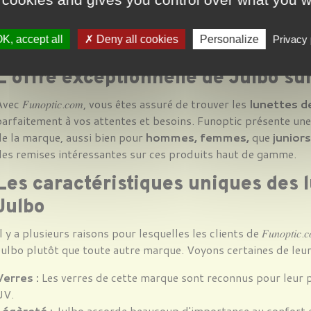
ne paire de lunettes de soleil Julbo conçue spécialement pou
rançais, cette marque a construit sa réputation sur ces cinq 
K, accept all
Deny all cookies
Personalize
Privacy 
ergonomie, sûreté, design et performance.
L'offre exceptionnelle de Julbo su
vec 𝐹𝑢𝑛𝑜𝑝𝑡𝑖𝑐.𝑐𝑜𝑚, vous êtes assuré de trouver les
lunettes de
arfaitement à vos attentes et besoins. Funoptic présente une
e la marque, aussi bien pour
hommes, femmes,
que
juniors
des remises intéressantes sur ces produits haut de gamme.
Les caractéristiques uniques des l
Julbo
l y a plusieurs raisons pour lesquelles les clients de 𝐹𝑢𝑛𝑜𝑝𝑡𝑖𝑐
ulbo plutôt que toute autre marque. Voyons certaines de leurs
Verres :
Les verres de cette marque sont reconnus pour leur p
UV.
L
ég
èret
é :
Julbo accorde beaucoup d'importance au confort et