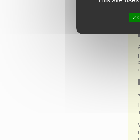
u
f
O
A
p
d
I
J