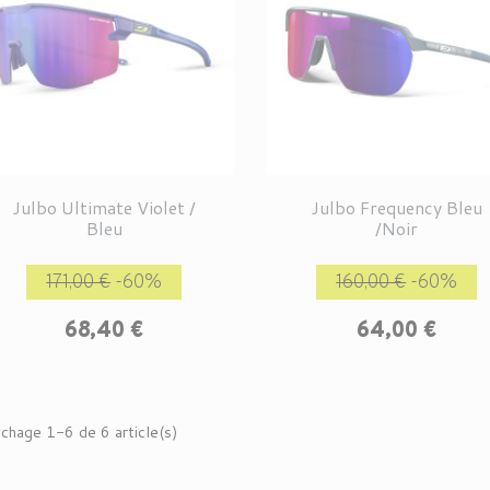
Julbo Ultimate Violet /
Julbo Frequency Bleu
Bleu
/Noir
Prix de base
Prix
Prix de base
P
171,00 €
-60%
160,00 €
-60%
68,40 €
64,00 €
ichage 1-6 de 6 article(s)