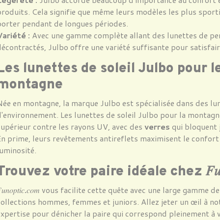
roduits. Cela signifie que même leurs modèles les plus sporti
porter pendant de longues périodes.
Vari
ét
é :
Avec une gamme complète allant des lunettes de pe
écontractés, Julbo offre une variété suffisante pour satisfair
Les lunettes de soleil Julbo pour l
montagne
ée en montagne, la marque Julbo est spécialisée dans des lu
'environnement. Les lunettes de soleil Julbo pour la montagn
supérieur contre les rayons UV, avec des
verres
qui bloquent 
n prime, leurs revêtements antireflets maximisent le confort
uminosité.
Trouvez votre paire idéale chez
𝐹𝑢
𝑢𝑛𝑜𝑝𝑡𝑖𝑐
.
𝑐𝑜𝑚 vous facilite cette quête avec une large gamme d
ollections hommes, femmes et juniors. Allez jeter un œil à no
xpertise pour dénicher la paire qui correspond pleinement à