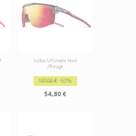
/
Julbo Ultimate Noir
/Rouge
rix
Prix de base
Prix
137,00 €
-60%
54,80 €