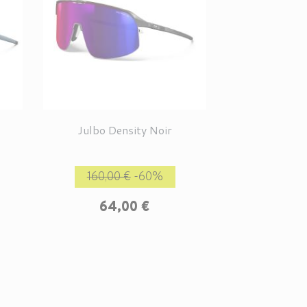
Julbo Density Noir
rix
Prix de base
Prix
160,00 €
-60%
64,00 €