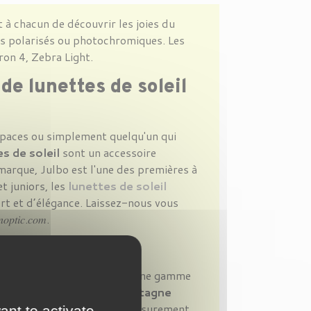
 à chacun de découvrir les joies du
res polarisés ou photochromiques. Les
on 4, Zebra Light.
de lunettes de soleil
spaces ou simplement quelqu'un qui
s de soleil
sont un accessoire
 marque, Julbo est l'une des premières à
 juniors, les
lunettes de soleil
rt et d’élégance. Laissez-nous vous
𝑖𝑐.𝑐𝑜𝑚.
bo
e soleil sportives, propose une gamme
Des sports extrêmes de
montagne
donnée ou la pêche, il existe surement
ant to activate