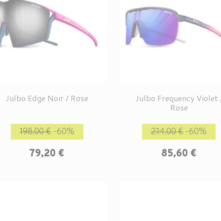
Julbo Edge Noir / Rose
Julbo Frequency Violet 
Rose
Prix de base
Prix
Prix de base
P
198,00 €
-60%
214,00 €
-60%
79,20 €
85,60 €