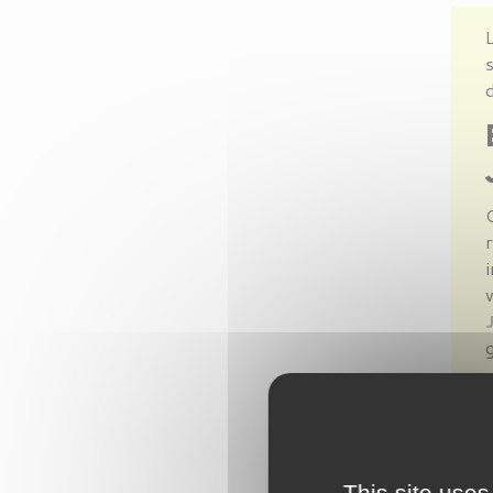
L
s
d
r
i
g
J
c
This site uses