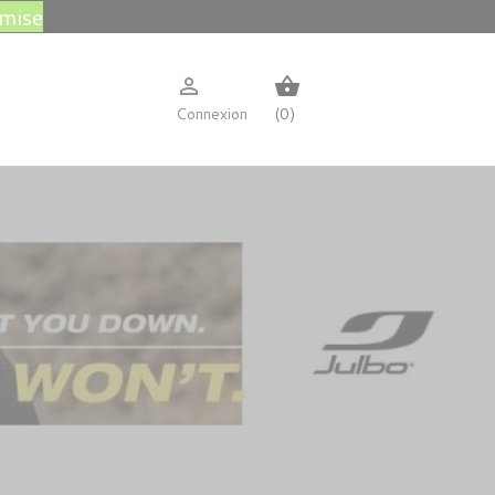
emise

shopping_basket
Connexion
(0)