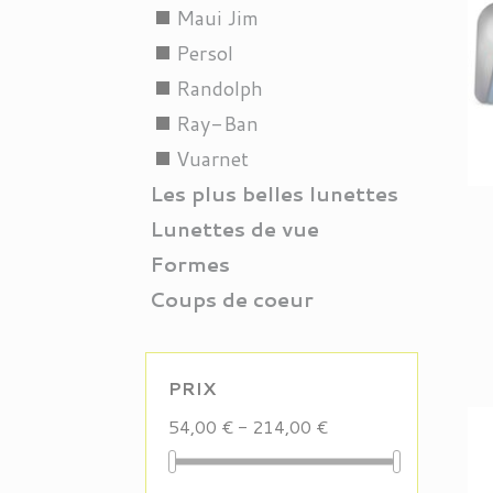
Maui Jim
stop
Persol
stop
Randolph
stop
Ray-Ban
stop
Vuarnet
stop
Les plus belles lunettes
Lunettes de vue
Formes
Coups de coeur
PRIX
54,00 € - 214,00 €