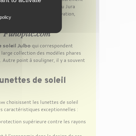
r vous. Originaire du cœur du Jura
valeurs fondamentales : innovation,
policy
r
𝐹𝑢𝑛𝑜𝑝𝑡𝑖𝑐
.
𝑐𝑜𝑚
 soleil Julbo
qui correspondent
 large collection des modèles phares
. Autre point à souligner, il y a souvent
unettes de soleil
.𝑐𝑜𝑚 choisissent les lunettes de soleil
 caractéristiques exceptionnelles :
rotection supérieure contre les rayons
 à l'ergonomie dans le design de ses