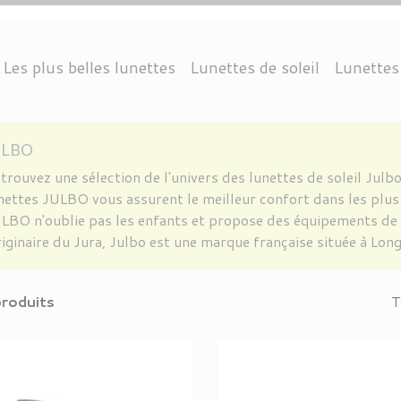
Les plus belles lunettes
Lunettes de soleil
Lunettes
CTION 3
ANGLE
DOLPH
THIERRY LASRY
THEO EYEWEAR
CONDUITE
OCTOGONALE
RAY-BAN
PROTECTION INFÉRIEURE À 3
NAUTISME
CHROME HEARTS
KIRK AND KIRK
VUARNET
CARRÉE
MONTAGNE
ARRONDIE
JEAN NOUVEL
ANNE & VALEN
ACCESSOI
LOISIR
V
ULBO
trouvez une sélection de l'univers des lunettes de soleil Julbo
nettes JULBO vous assurent le meilleur confort dans les plus
LBO n'oublie pas les enfants et propose des équipements de 
iginaire du Jura, Julbo est une marque française située à Lon
produits
T