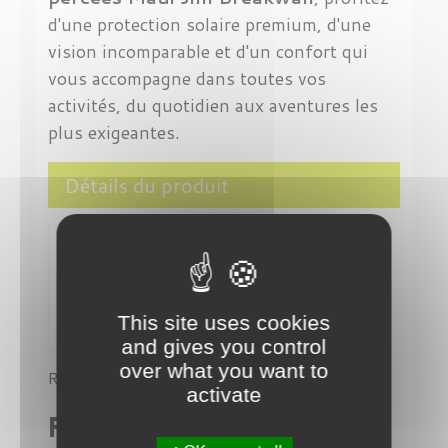
d'une protection solaire premium, d'une
vision incomparable et d'un confort qui
vous accompagne dans toutes vos
activités, du quotidien aux aventures les
plus exigeantes.
Détails du produit
This site uses cookies
and gives you control
over what you want to
Référence
MJ-422-02
activate
Fiche technique