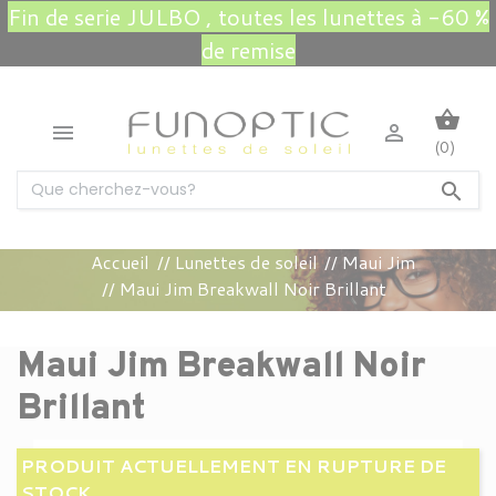
Fin de serie JULBO , toutes les lunettes à -60 %
de remise
shopping_basket


(0)

Accueil
Lunettes de soleil
Maui Jim
Maui Jim Breakwall Noir Brillant
Maui Jim Breakwall Noir
Brillant
PRODUIT ACTUELLEMENT EN RUPTURE DE
STOCK