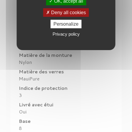
OK, accept all
Modèle
Breakwall
Deny all cookies
Color
Personalize
Noir Brillant
Privacy policy
Couleur des verres
Gris Neutre
Matière de la monture
Nylon
Matière des verres
MauiPure
Indice de protection
3
Livré avec étui
Oui
Base
8