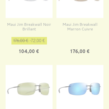
Maui Jim Breakwall Noir
Maui Jim Breakwall
Brillant
Marron Cuivre
Prix de base
Prix
176,00 €
-72,00 €
Prix
104,00 €
176,00 €