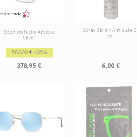
rnière article
Spray Siclair Antibuée 
Sophistafucks Antique
ml
Silver
Prix de base
Prix
583,00 €
-35%
Prix
378,95 €
6,00 €