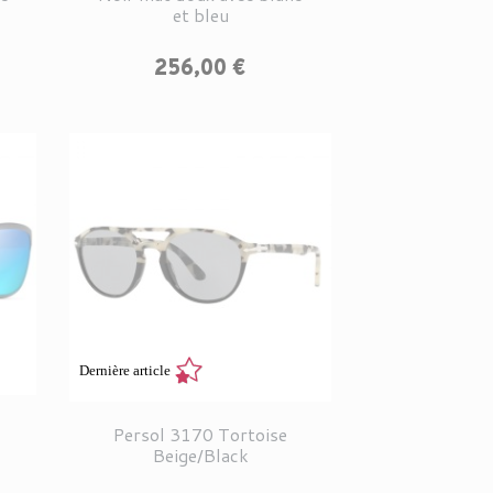
et bleu
Prix
256,00 €
Dernière article
h
Persol 3170 Tortoise
Beige/Black