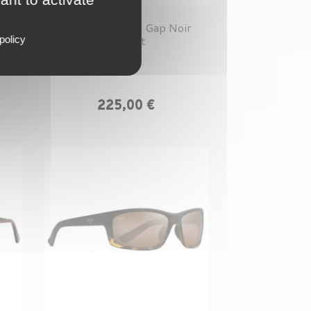
ph
Maui Jim Kaupo Gap Noir
Brillant
policy
Prix
225,00 €