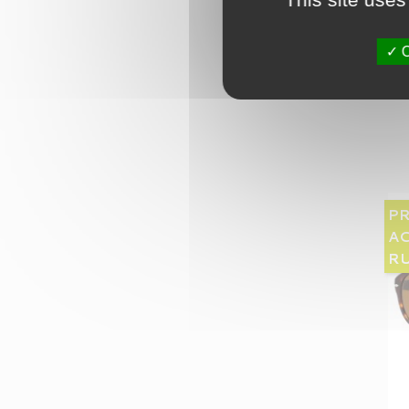
O
P
AC
RU