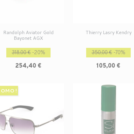
Randolph Aviator Gold
Thierry Lasry Kendry
Bayonet AGX
Prix de base
Prix
Prix de base
P
318,00 €
-20%
350,00 €
-70%
254,40 €
105,00 €
OMO !