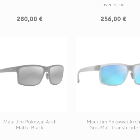
avec strie
Prix
Prix
280,00 €
256,00 €
Maui Jim Pokowai Arch
Maui Jim Pokowai Arc
Matte Black
Gris Mat Translucide