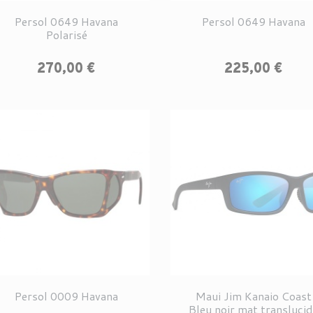
Persol 0649 Havana
Persol 0649 Havana
Polarisé
Prix
Prix
270,00 €
225,00 €
Persol 0009 Havana
Maui Jim Kanaio Coast
Bleu noir mat transluci